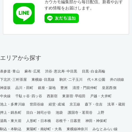
カウカモ編集部から毎日配信。新着やおす
すめ情報をお届けします。
エリアから探す
表参道･青山
麻布･広尾
渋谷･恵比寿･中目黒
目黒･白金高輪
下北沢･三軒茶屋
東横線･目黒線
駒沢･二子玉川
代々木公園
井の頭線
神楽坂
品川・田町
銀座・築地
豊洲
清澄・門前仲町
皇居西側
中央線
千駄ヶ谷･四ッ谷
西新宿
東新宿･早稲田
戸越・大井町
池上・多摩川線
世田谷線
経堂･成城
京王線
森下・住吉
浅草・蔵前
押上・錦糸町
目白・雑司が谷
池袋
護国寺・茗荷谷
上野
湯島・東大前
人形町・日本橋
谷根千・日暮里
神田・神保町
駒込・本駒込
東陽町・南砂町・大島
東横線神奈川
みなとみらい線