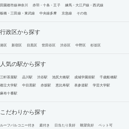
田園都市線神奈川
赤羽・十条・王子
練馬・大江戸線・西武線
板橋・三田線・東武線
中央線多摩
京急線
その他
行政区から探す
港区
新宿区
目黒区
世田谷区
渋谷区
中野区
杉並区
人気の駅から探す
三軒茶屋駅
品川駅
渋谷駅
池尻大橋駅
成城学園前駅
千歳船橋駅
都立大学駅
中目黒駅
赤坂駅
恵比寿駅
表参道駅
学芸大学駅
麻布十番駅
こだわりから探す
ルーフバルコニー付き
庭付き
日当たり良好
眺望良好
ペット可