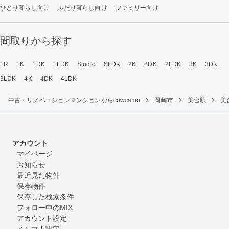
ひとり暮らし向け
ふたり暮らし向け
ファミリー向け
間取りから探す
1R
1K
1DK
1LDK
Studio
SLDK
2K
2DK
2LDK
3K
3DK
3LDK
4K
4DK
4LDK
中古・リノベーションマンションならcowcamo
岡崎市
美合駅
美
アカウント
マイページ
お知らせ
最近見た物件
保存物件
保存した検索条件
フォロー中のMIX
アカウント設定
メルマガ設定