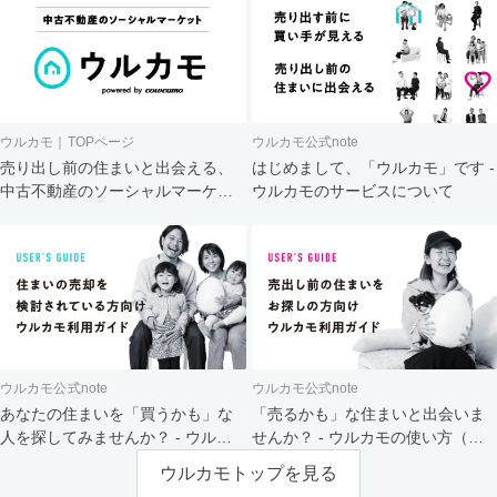
ウルカモ｜TOPページ
ウルカモ公式note
売り出し前の住まいと出会える、
はじめまして、「ウルカモ」です -
中古不動産のソーシャルマーケッ
ウルカモのサービスについて
ト
ウルカモ公式note
ウルカモ公式note
あなたの住まいを「買うかも」な
「売るかも」な住まいと出会いま
人を探してみませんか？ - ウルカ
せんか？ - ウルカモの使い方（買
モの使い方（売主さま向け）
主さま向け）
ウルカモトップを見る