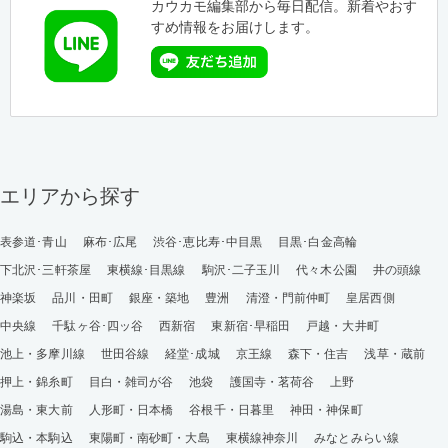
カウカモ編集部から毎日配信。新着やおす
すめ情報をお届けします。
エリアから探す
表参道･青山
麻布･広尾
渋谷･恵比寿･中目黒
目黒･白金高輪
下北沢･三軒茶屋
東横線･目黒線
駒沢･二子玉川
代々木公園
井の頭線
神楽坂
品川・田町
銀座・築地
豊洲
清澄・門前仲町
皇居西側
中央線
千駄ヶ谷･四ッ谷
西新宿
東新宿･早稲田
戸越・大井町
池上・多摩川線
世田谷線
経堂･成城
京王線
森下・住吉
浅草・蔵前
押上・錦糸町
目白・雑司が谷
池袋
護国寺・茗荷谷
上野
湯島・東大前
人形町・日本橋
谷根千・日暮里
神田・神保町
駒込・本駒込
東陽町・南砂町・大島
東横線神奈川
みなとみらい線