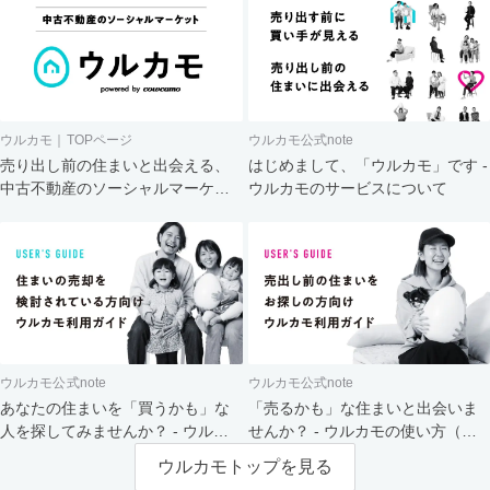
ウルカモ｜TOPページ
ウルカモ公式note
売り出し前の住まいと出会える、
はじめまして、「ウルカモ」です -
中古不動産のソーシャルマーケッ
ウルカモのサービスについて
ト
ウルカモ公式note
ウルカモ公式note
あなたの住まいを「買うかも」な
「売るかも」な住まいと出会いま
人を探してみませんか？ - ウルカ
せんか？ - ウルカモの使い方（買
モの使い方（売主さま向け）
主さま向け）
ウルカモトップを見る