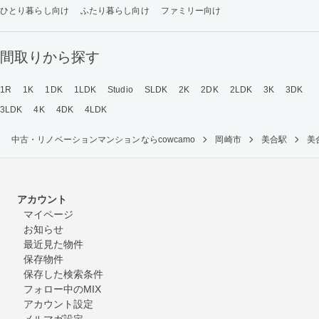
ひとり暮らし向け
ふたり暮らし向け
ファミリー向け
間取りから探す
1R
1K
1DK
1LDK
Studio
SLDK
2K
2DK
2LDK
3K
3DK
3LDK
4K
4DK
4LDK
中古・リノベーションマンションならcowcamo
岡崎市
美合駅
美
アカウント
マイページ
お知らせ
最近見た物件
保存物件
保存した検索条件
フォロー中のMIX
アカウント設定
メルマガ設定