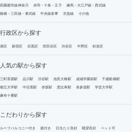
田園都市線神奈川
赤羽・十条・王子
練馬・大江戸線・西武線
板橋・三田線・東武線
中央線多摩
京急線
その他
行政区から探す
港区
新宿区
目黒区
世田谷区
渋谷区
中野区
杉並区
人気の駅から探す
三軒茶屋駅
品川駅
渋谷駅
池尻大橋駅
成城学園前駅
千歳船橋駅
都立大学駅
中目黒駅
赤坂駅
恵比寿駅
表参道駅
学芸大学駅
麻布十番駅
こだわりから探す
ルーフバルコニー付き
庭付き
日当たり良好
眺望良好
ペット可