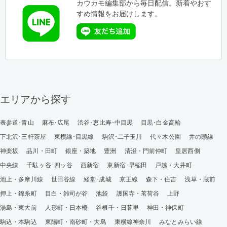
カウカモ編集部から毎日配信。新着やおす
すめ情報をお届けします。
エリアから探す
表参道･青山
麻布･広尾
渋谷･恵比寿･中目黒
目黒･白金高輪
下北沢･三軒茶屋
東横線･目黒線
駒沢･二子玉川
代々木公園
井の頭線
神楽坂
品川・田町
銀座・築地
豊洲
清澄・門前仲町
皇居西側
中央線
千駄ヶ谷･四ッ谷
西新宿
東新宿･早稲田
戸越・大井町
池上・多摩川線
世田谷線
経堂･成城
京王線
森下・住吉
浅草・蔵前
押上・錦糸町
目白・雑司が谷
池袋
護国寺・茗荷谷
上野
湯島・東大前
人形町・日本橋
谷根千・日暮里
神田・神保町
駒込・本駒込
東陽町・南砂町・大島
東横線神奈川
みなとみらい線