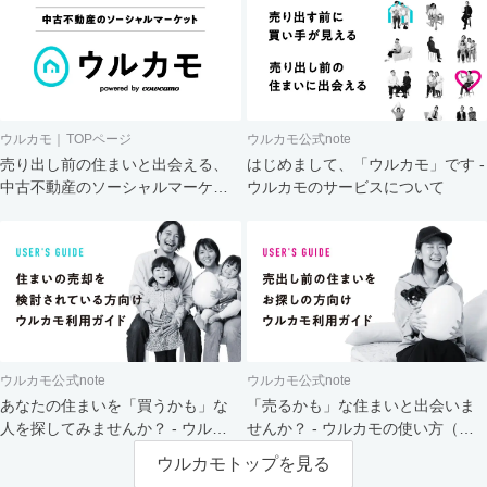
ウルカモ｜TOPページ
ウルカモ公式note
売り出し前の住まいと出会える、
はじめまして、「ウルカモ」です -
中古不動産のソーシャルマーケッ
ウルカモのサービスについて
ト
ウルカモ公式note
ウルカモ公式note
あなたの住まいを「買うかも」な
「売るかも」な住まいと出会いま
人を探してみませんか？ - ウルカ
せんか？ - ウルカモの使い方（買
モの使い方（売主さま向け）
主さま向け）
ウルカモトップを見る