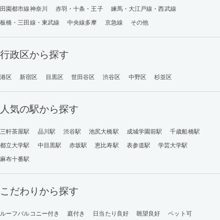
田園都市線神奈川
赤羽・十条・王子
練馬・大江戸線・西武線
板橋・三田線・東武線
中央線多摩
京急線
その他
行政区から探す
港区
新宿区
目黒区
世田谷区
渋谷区
中野区
杉並区
人気の駅から探す
三軒茶屋駅
品川駅
渋谷駅
池尻大橋駅
成城学園前駅
千歳船橋駅
都立大学駅
中目黒駅
赤坂駅
恵比寿駅
表参道駅
学芸大学駅
麻布十番駅
こだわりから探す
ルーフバルコニー付き
庭付き
日当たり良好
眺望良好
ペット可