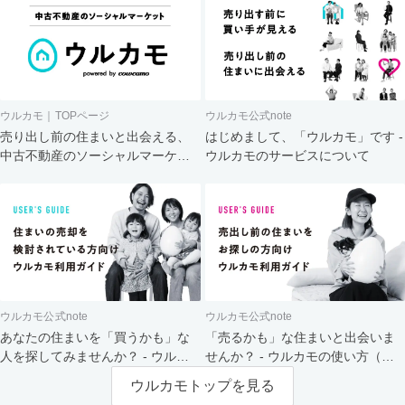
ウルカモ｜TOPページ
ウルカモ公式note
売り出し前の住まいと出会える、
はじめまして、「ウルカモ」です -
中古不動産のソーシャルマーケッ
ウルカモのサービスについて
ト
ウルカモ公式note
ウルカモ公式note
あなたの住まいを「買うかも」な
「売るかも」な住まいと出会いま
人を探してみませんか？ - ウルカ
せんか？ - ウルカモの使い方（買
モの使い方（売主さま向け）
主さま向け）
ウルカモトップを見る