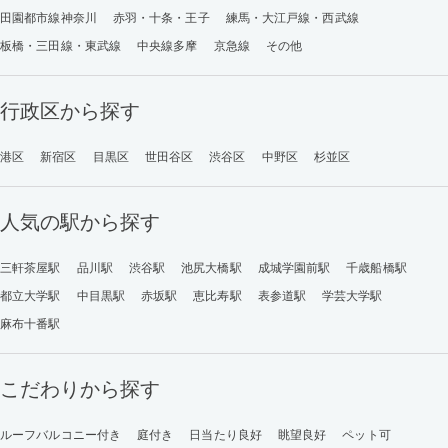
田園都市線神奈川
赤羽・十条・王子
練馬・大江戸線・西武線
板橋・三田線・東武線
中央線多摩
京急線
その他
行政区から探す
港区
新宿区
目黒区
世田谷区
渋谷区
中野区
杉並区
人気の駅から探す
三軒茶屋駅
品川駅
渋谷駅
池尻大橋駅
成城学園前駅
千歳船橋駅
都立大学駅
中目黒駅
赤坂駅
恵比寿駅
表参道駅
学芸大学駅
麻布十番駅
こだわりから探す
ルーフバルコニー付き
庭付き
日当たり良好
眺望良好
ペット可