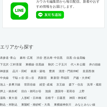
カウカモ編集部から毎日配信。新着やおす
すめ情報をお届けします。
エリアから探す
表参道･青山
麻布･広尾
渋谷･恵比寿･中目黒
目黒･白金高輪
下北沢･三軒茶屋
東横線･目黒線
駒沢･二子玉川
代々木公園
井の頭線
神楽坂
品川・田町
銀座・築地
豊洲
清澄・門前仲町
皇居西側
中央線
千駄ヶ谷･四ッ谷
西新宿
東新宿･早稲田
戸越・大井町
池上・多摩川線
世田谷線
経堂･成城
京王線
森下・住吉
浅草・蔵前
押上・錦糸町
目白・雑司が谷
池袋
護国寺・茗荷谷
上野
湯島・東大前
人形町・日本橋
谷根千・日暮里
神田・神保町
駒込・本駒込
東陽町・南砂町・大島
東横線神奈川
みなとみらい線