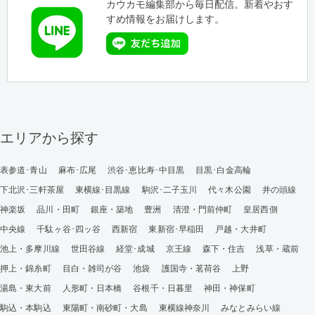
カウカモ編集部から毎日配信。新着やおす
すめ情報をお届けします。
エリアから探す
表参道･青山
麻布･広尾
渋谷･恵比寿･中目黒
目黒･白金高輪
下北沢･三軒茶屋
東横線･目黒線
駒沢･二子玉川
代々木公園
井の頭線
神楽坂
品川・田町
銀座・築地
豊洲
清澄・門前仲町
皇居西側
中央線
千駄ヶ谷･四ッ谷
西新宿
東新宿･早稲田
戸越・大井町
池上・多摩川線
世田谷線
経堂･成城
京王線
森下・住吉
浅草・蔵前
押上・錦糸町
目白・雑司が谷
池袋
護国寺・茗荷谷
上野
湯島・東大前
人形町・日本橋
谷根千・日暮里
神田・神保町
駒込・本駒込
東陽町・南砂町・大島
東横線神奈川
みなとみらい線