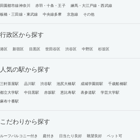
田園都市線神奈川
赤羽・十条・王子
練馬・大江戸線・西武線
板橋・三田線・東武線
中央線多摩
京急線
その他
行政区から探す
港区
新宿区
目黒区
世田谷区
渋谷区
中野区
杉並区
人気の駅から探す
三軒茶屋駅
品川駅
渋谷駅
池尻大橋駅
成城学園前駅
千歳船橋駅
都立大学駅
中目黒駅
赤坂駅
恵比寿駅
表参道駅
学芸大学駅
麻布十番駅
こだわりから探す
ルーフバルコニー付き
庭付き
日当たり良好
眺望良好
ペット可