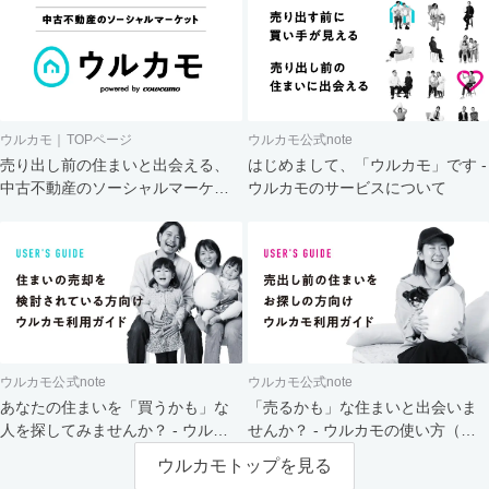
ウルカモ｜TOPページ
ウルカモ公式note
売り出し前の住まいと出会える、
はじめまして、「ウルカモ」です -
中古不動産のソーシャルマーケッ
ウルカモのサービスについて
ト
ウルカモ公式note
ウルカモ公式note
あなたの住まいを「買うかも」な
「売るかも」な住まいと出会いま
人を探してみませんか？ - ウルカ
せんか？ - ウルカモの使い方（買
モの使い方（売主さま向け）
主さま向け）
ウルカモトップを見る