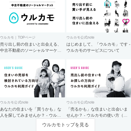
ウルカモ｜TOPページ
ウルカモ公式note
売り出し前の住まいと出会える、
はじめまして、「ウルカモ」です -
中古不動産のソーシャルマーケッ
ウルカモのサービスについて
ト
ウルカモ公式note
ウルカモ公式note
あなたの住まいを「買うかも」な
「売るかも」な住まいと出会いま
人を探してみませんか？ - ウルカ
せんか？ - ウルカモの使い方（買
モの使い方（売主さま向け）
主さま向け）
ウルカモトップを見る