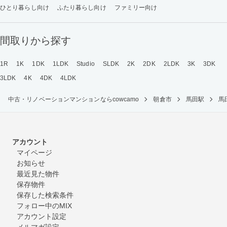
ひとり暮らし向け
ふたり暮らし向け
ファミリー向け
間取りから探す
1R
1K
1DK
1LDK
Studio
SLDK
2K
2DK
2LDK
3K
3DK
3LDK
4K
4DK
4LDK
中古・リノベーションマンションならcowcamo
朝倉市
馬田駅
馬
アカウント
マイページ
お知らせ
最近見た物件
保存物件
保存した検索条件
フォロー中のMIX
アカウント設定
メルマガ設定