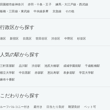
田園都市線神奈川
赤羽・十条・王子
練馬・大江戸線・西武線
板橋・三田線・東武線
中央線多摩
京急線
その他
行政区から探す
港区
新宿区
目黒区
世田谷区
渋谷区
中野区
杉並区
人気の駅から探す
三軒茶屋駅
品川駅
渋谷駅
池尻大橋駅
成城学園前駅
千歳船橋駅
都立大学駅
中目黒駅
赤坂駅
恵比寿駅
表参道駅
学芸大学駅
麻布十番駅
こだわりから探す
ルーフバルコニー付き
庭付き
日当たり良好
眺望良好
ペット可