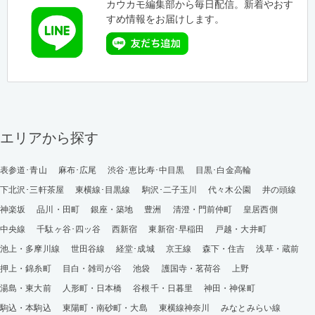
カウカモ編集部から毎日配信。新着やおす
すめ情報をお届けします。
エリアから探す
表参道･青山
麻布･広尾
渋谷･恵比寿･中目黒
目黒･白金高輪
下北沢･三軒茶屋
東横線･目黒線
駒沢･二子玉川
代々木公園
井の頭線
神楽坂
品川・田町
銀座・築地
豊洲
清澄・門前仲町
皇居西側
中央線
千駄ヶ谷･四ッ谷
西新宿
東新宿･早稲田
戸越・大井町
池上・多摩川線
世田谷線
経堂･成城
京王線
森下・住吉
浅草・蔵前
押上・錦糸町
目白・雑司が谷
池袋
護国寺・茗荷谷
上野
湯島・東大前
人形町・日本橋
谷根千・日暮里
神田・神保町
駒込・本駒込
東陽町・南砂町・大島
東横線神奈川
みなとみらい線