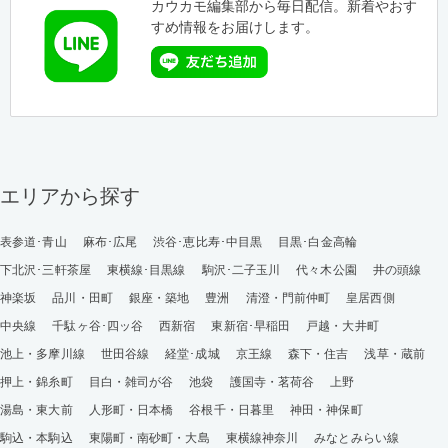
カウカモ編集部から毎日配信。新着やおす
すめ情報をお届けします。
エリアから探す
表参道･青山
麻布･広尾
渋谷･恵比寿･中目黒
目黒･白金高輪
下北沢･三軒茶屋
東横線･目黒線
駒沢･二子玉川
代々木公園
井の頭線
神楽坂
品川・田町
銀座・築地
豊洲
清澄・門前仲町
皇居西側
中央線
千駄ヶ谷･四ッ谷
西新宿
東新宿･早稲田
戸越・大井町
池上・多摩川線
世田谷線
経堂･成城
京王線
森下・住吉
浅草・蔵前
押上・錦糸町
目白・雑司が谷
池袋
護国寺・茗荷谷
上野
湯島・東大前
人形町・日本橋
谷根千・日暮里
神田・神保町
駒込・本駒込
東陽町・南砂町・大島
東横線神奈川
みなとみらい線