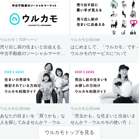
ウルカモ｜TOPページ
ウルカモ公式note
売り出し前の住まいと出会える、
はじめまして、「ウルカモ」です -
中古不動産のソーシャルマーケッ
ウルカモのサービスについて
ト
ウルカモ公式note
ウルカモ公式note
あなたの住まいを「買うかも」な
「売るかも」な住まいと出会いま
人を探してみませんか？ - ウルカ
せんか？ - ウルカモの使い方（買
モの使い方（売主さま向け）
主さま向け）
ウルカモトップを見る