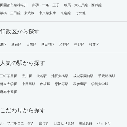
田園都市線神奈川
赤羽・十条・王子
練馬・大江戸線・西武線
板橋・三田線・東武線
中央線多摩
京急線
その他
行政区から探す
港区
新宿区
目黒区
世田谷区
渋谷区
中野区
杉並区
人気の駅から探す
三軒茶屋駅
品川駅
渋谷駅
池尻大橋駅
成城学園前駅
千歳船橋駅
都立大学駅
中目黒駅
赤坂駅
恵比寿駅
表参道駅
学芸大学駅
麻布十番駅
こだわりから探す
ルーフバルコニー付き
庭付き
日当たり良好
眺望良好
ペット可