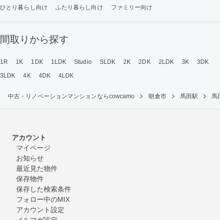
ひとり暮らし向け
ふたり暮らし向け
ファミリー向け
間取りから探す
1R
1K
1DK
1LDK
Studio
SLDK
2K
2DK
2LDK
3K
3DK
3LDK
4K
4DK
4LDK
中古・リノベーションマンションならcowcamo
朝倉市
馬田駅
馬
アカウント
マイページ
お知らせ
最近見た物件
保存物件
保存した検索条件
フォロー中のMIX
アカウント設定
メルマガ設定