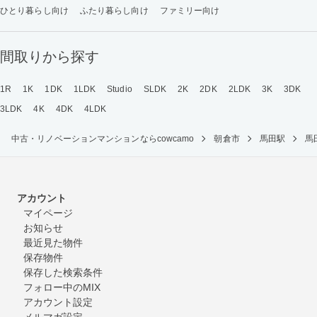
ひとり暮らし向け
ふたり暮らし向け
ファミリー向け
間取りから探す
1R
1K
1DK
1LDK
Studio
SLDK
2K
2DK
2LDK
3K
3DK
3LDK
4K
4DK
4LDK
中古・リノベーションマンションならcowcamo
朝倉市
馬田駅
馬
アカウント
マイページ
お知らせ
最近見た物件
保存物件
保存した検索条件
フォロー中のMIX
アカウント設定
メルマガ設定