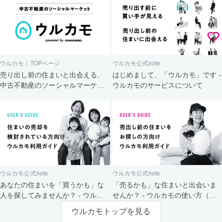
ウルカモ｜TOPページ
ウルカモ公式note
売り出し前の住まいと出会える、
はじめまして、「ウルカモ」です -
中古不動産のソーシャルマーケッ
ウルカモのサービスについて
ト
ウルカモ公式note
ウルカモ公式note
あなたの住まいを「買うかも」な
「売るかも」な住まいと出会いま
人を探してみませんか？ - ウルカ
せんか？ - ウルカモの使い方（買
モの使い方（売主さま向け）
主さま向け）
ウルカモトップを見る