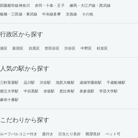
田園都市線神奈川
赤羽・十条・王子
練馬・大江戸線・西武線
板橋・三田線・東武線
中央線多摩
京急線
その他
行政区から探す
港区
新宿区
目黒区
世田谷区
渋谷区
中野区
杉並区
人気の駅から探す
三軒茶屋駅
品川駅
渋谷駅
池尻大橋駅
成城学園前駅
千歳船橋駅
都立大学駅
中目黒駅
赤坂駅
恵比寿駅
表参道駅
学芸大学駅
麻布十番駅
こだわりから探す
ルーフバルコニー付き
庭付き
日当たり良好
眺望良好
ペット可