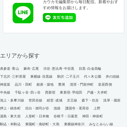
カウカモ編集部から毎日配信。新着やおす
すめ情報をお届けします。
エリアから探す
表参道･青山
麻布･広尾
渋谷･恵比寿･中目黒
目黒･白金高輪
下北沢･三軒茶屋
東横線･目黒線
駒沢･二子玉川
代々木公園
井の頭線
神楽坂
品川・田町
銀座・築地
豊洲
清澄・門前仲町
皇居西側
中央線
千駄ヶ谷･四ッ谷
西新宿
東新宿･早稲田
戸越・大井町
池上・多摩川線
世田谷線
経堂･成城
京王線
森下・住吉
浅草・蔵前
押上・錦糸町
目白・雑司が谷
池袋
護国寺・茗荷谷
上野
湯島・東大前
人形町・日本橋
谷根千・日暮里
神田・神保町
駒込・本駒込
東陽町・南砂町・大島
東横線神奈川
みなとみらい線