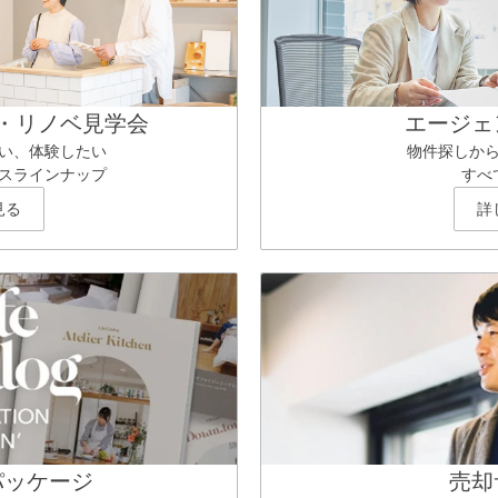
・リノベ見学会
エージェ
い、体験したい
物件探しか
スラインナップ
すべ
見る
詳
パッケージ
売却