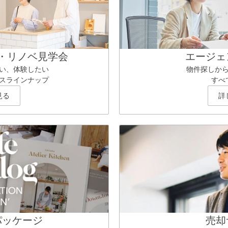
・リノベ見学会
エージェ
い、体験したい
物件探しか
スラインナップ
すべ
見る
詳
パッケージ
売却