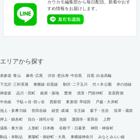
カウカモ編集部から毎日配信。新着やおす
すめ情報をお届けします。
エリアから探す
表参道･青山
麻布･広尾
渋谷･恵比寿･中目黒
目黒･白金高輪
下北沢･三軒茶屋
東横線･目黒線
駒沢･二子玉川
代々木公園
井の頭線
神楽坂
品川・田町
銀座・築地
豊洲
清澄・門前仲町
皇居西側
中央線
千駄ヶ谷･四ッ谷
西新宿
東新宿･早稲田
戸越・大井町
池上・多摩川線
世田谷線
経堂･成城
京王線
森下・住吉
浅草・蔵前
押上・錦糸町
目白・雑司が谷
池袋
護国寺・茗荷谷
上野
湯島・東大前
人形町・日本橋
谷根千・日暮里
神田・神保町
駒込・本駒込
東陽町・南砂町・大島
東横線神奈川
みなとみらい線