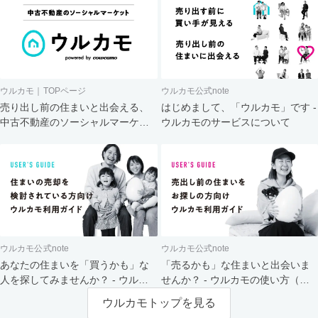
ウルカモ｜TOPページ
ウルカモ公式note
売り出し前の住まいと出会える、
はじめまして、「ウルカモ」です -
中古不動産のソーシャルマーケッ
ウルカモのサービスについて
ト
ウルカモ公式note
ウルカモ公式note
あなたの住まいを「買うかも」な
「売るかも」な住まいと出会いま
人を探してみませんか？ - ウルカ
せんか？ - ウルカモの使い方（買
モの使い方（売主さま向け）
主さま向け）
ウルカモトップを見る