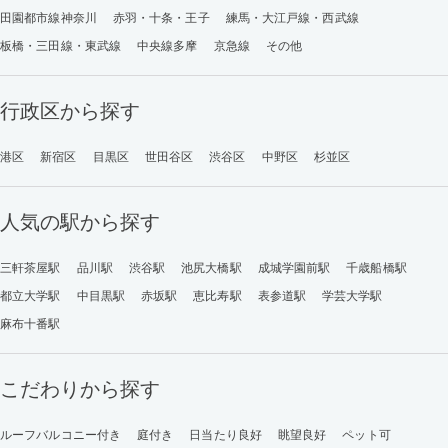
田園都市線神奈川
赤羽・十条・王子
練馬・大江戸線・西武線
板橋・三田線・東武線
中央線多摩
京急線
その他
行政区から探す
港区
新宿区
目黒区
世田谷区
渋谷区
中野区
杉並区
人気の駅から探す
三軒茶屋駅
品川駅
渋谷駅
池尻大橋駅
成城学園前駅
千歳船橋駅
都立大学駅
中目黒駅
赤坂駅
恵比寿駅
表参道駅
学芸大学駅
麻布十番駅
こだわりから探す
ルーフバルコニー付き
庭付き
日当たり良好
眺望良好
ペット可