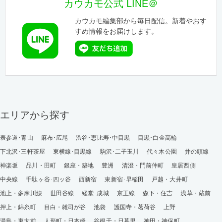
カウカモ公式 LINE＠
カウカモ編集部から毎日配信。新着やおす
すめ情報をお届けします。
エリアから探す
表参道･青山
麻布･広尾
渋谷･恵比寿･中目黒
目黒･白金高輪
下北沢･三軒茶屋
東横線･目黒線
駒沢･二子玉川
代々木公園
井の頭線
神楽坂
品川・田町
銀座・築地
豊洲
清澄・門前仲町
皇居西側
中央線
千駄ヶ谷･四ッ谷
西新宿
東新宿･早稲田
戸越・大井町
池上・多摩川線
世田谷線
経堂･成城
京王線
森下・住吉
浅草・蔵前
押上・錦糸町
目白・雑司が谷
池袋
護国寺・茗荷谷
上野
湯島・東大前
人形町・日本橋
谷根千・日暮里
神田・神保町