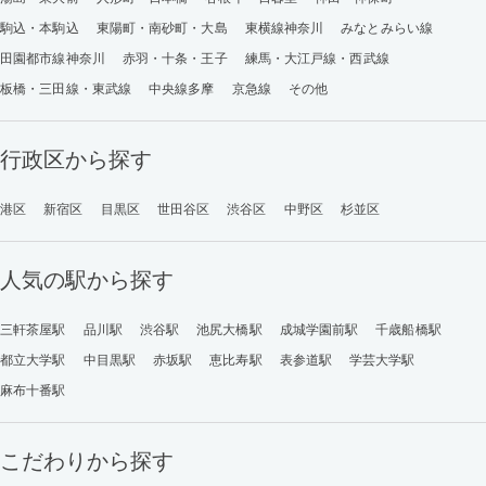
駒込・本駒込
東陽町・南砂町・大島
東横線神奈川
みなとみらい線
田園都市線神奈川
赤羽・十条・王子
練馬・大江戸線・西武線
板橋・三田線・東武線
中央線多摩
京急線
その他
行政区から探す
港区
新宿区
目黒区
世田谷区
渋谷区
中野区
杉並区
人気の駅から探す
三軒茶屋駅
品川駅
渋谷駅
池尻大橋駅
成城学園前駅
千歳船橋駅
都立大学駅
中目黒駅
赤坂駅
恵比寿駅
表参道駅
学芸大学駅
麻布十番駅
こだわりから探す