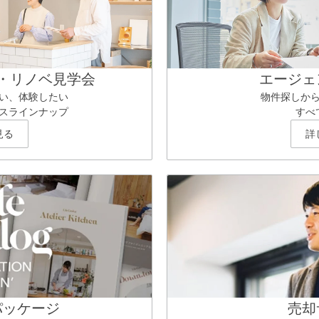
・リノベ見学会
エージェ
い、体験したい
物件探しか
スラインナップ
すべ
見る
詳
パッケージ
売却