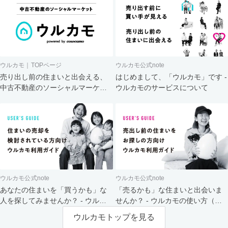
ウルカモ｜TOPページ
ウルカモ公式note
売り出し前の住まいと出会える、
はじめまして、「ウルカモ」です -
中古不動産のソーシャルマーケッ
ウルカモのサービスについて
ト
ウルカモ公式note
ウルカモ公式note
あなたの住まいを「買うかも」な
「売るかも」な住まいと出会いま
人を探してみませんか？ - ウルカ
せんか？ - ウルカモの使い方（買
モの使い方（売主さま向け）
主さま向け）
ウルカモトップを見る