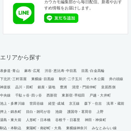
カウカモ編集部から毎日配信。新着やおす
すめ情報をお届けします。
エリアから探す
表参道･青山
麻布･広尾
渋谷･恵比寿･中目黒
目黒･白金高輪
下北沢･三軒茶屋
東横線･目黒線
駒沢･二子玉川
代々木公園
井の頭線
神楽坂
品川・田町
銀座・築地
豊洲
清澄・門前仲町
皇居西側
中央線
千駄ヶ谷･四ッ谷
西新宿
東新宿･早稲田
戸越・大井町
池上・多摩川線
世田谷線
経堂･成城
京王線
森下・住吉
浅草・蔵前
押上・錦糸町
目白・雑司が谷
池袋
護国寺・茗荷谷
上野
湯島・東大前
人形町・日本橋
谷根千・日暮里
神田・神保町
駒込・本駒込
東陽町・南砂町・大島
東横線神奈川
みなとみらい線