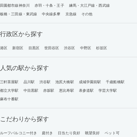
田園都市線神奈川
赤羽・十条・王子
練馬・大江戸線・西武線
板橋・三田線・東武線
中央線多摩
京急線
その他
行政区から探す
港区
新宿区
目黒区
世田谷区
渋谷区
中野区
杉並区
人気の駅から探す
三軒茶屋駅
品川駅
渋谷駅
池尻大橋駅
成城学園前駅
千歳船橋駅
都立大学駅
中目黒駅
赤坂駅
恵比寿駅
表参道駅
学芸大学駅
麻布十番駅
こだわりから探す
ルーフバルコニー付き
庭付き
日当たり良好
眺望良好
ペット可