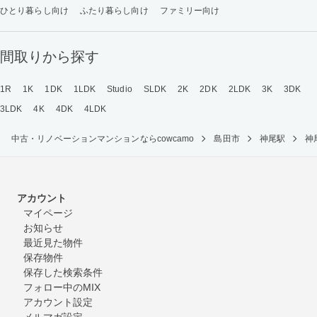
ひとり暮らし向け
ふたり暮らし向け
ファミリー向け
間取りから探す
1R
1K
1DK
1LDK
Studio
SLDK
2K
2DK
2LDK
3K
3DK
3LDK
4K
4DK
4LDK
中古・リノベーションマンションならcowcamo
島田市
神尾駅
神
アカウント
マイページ
お知らせ
最近見た物件
保存物件
保存した検索条件
フォロー中のMIX
アカウント設定
メルマガ設定