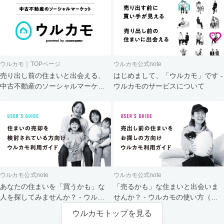
ウルカモ｜TOPページ
ウルカモ公式note
売り出し前の住まいと出会える、
はじめまして、「ウルカモ」です -
中古不動産のソーシャルマーケッ
ウルカモのサービスについて
ト
ウルカモ公式note
ウルカモ公式note
あなたの住まいを「買うかも」な
「売るかも」な住まいと出会いま
人を探してみませんか？ - ウルカ
せんか？ - ウルカモの使い方（買
モの使い方（売主さま向け）
主さま向け）
ウルカモトップを見る