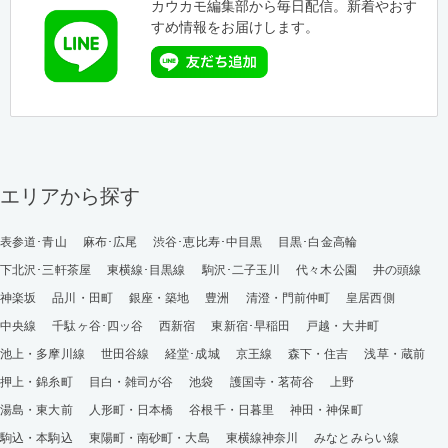
カウカモ編集部から毎日配信。新着やおす
すめ情報をお届けします。
エリアから探す
表参道･青山
麻布･広尾
渋谷･恵比寿･中目黒
目黒･白金高輪
下北沢･三軒茶屋
東横線･目黒線
駒沢･二子玉川
代々木公園
井の頭線
神楽坂
品川・田町
銀座・築地
豊洲
清澄・門前仲町
皇居西側
中央線
千駄ヶ谷･四ッ谷
西新宿
東新宿･早稲田
戸越・大井町
池上・多摩川線
世田谷線
経堂･成城
京王線
森下・住吉
浅草・蔵前
押上・錦糸町
目白・雑司が谷
池袋
護国寺・茗荷谷
上野
湯島・東大前
人形町・日本橋
谷根千・日暮里
神田・神保町
駒込・本駒込
東陽町・南砂町・大島
東横線神奈川
みなとみらい線