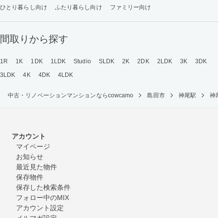
ひとり暮らし向け
ふたり暮らし向け
ファミリー向け
間取りから探す
1R
1K
1DK
1LDK
Studio
SLDK
2K
2DK
2LDK
3K
3DK
3LDK
4K
4DK
4LDK
中古・リノベーションマンションならcowcamo
島田市
神尾駅
神
アカウント
マイページ
お知らせ
最近見た物件
保存物件
保存した検索条件
フォロー中のMIX
アカウント設定
メルマガ設定