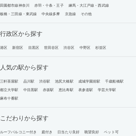
田園都市線神奈川
赤羽・十条・王子
練馬・大江戸線・西武線
板橋・三田線・東武線
中央線多摩
京急線
その他
行政区から探す
港区
新宿区
目黒区
世田谷区
渋谷区
中野区
杉並区
人気の駅から探す
三軒茶屋駅
品川駅
渋谷駅
池尻大橋駅
成城学園前駅
千歳船橋駅
都立大学駅
中目黒駅
赤坂駅
恵比寿駅
表参道駅
学芸大学駅
麻布十番駅
こだわりから探す
ルーフバルコニー付き
庭付き
日当たり良好
眺望良好
ペット可