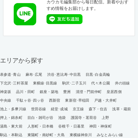
カウカモ編集部から毎日配信。新着やおす
すめ情報をお届けします。
エリアから探す
表参道･青山
麻布･広尾
渋谷･恵比寿･中目黒
目黒･白金高輪
下北沢･三軒茶屋
東横線･目黒線
駒沢･二子玉川
代々木公園
井の頭線
神楽坂
品川・田町
銀座・築地
豊洲
清澄・門前仲町
皇居西側
中央線
千駄ヶ谷･四ッ谷
西新宿
東新宿･早稲田
戸越・大井町
池上・多摩川線
世田谷線
経堂･成城
京王線
森下・住吉
浅草・蔵前
押上・錦糸町
目白・雑司が谷
池袋
護国寺・茗荷谷
上野
湯島・東大前
人形町・日本橋
谷根千・日暮里
神田・神保町
駒込・本駒込
東陽町・南砂町・大島
東横線神奈川
みなとみらい線