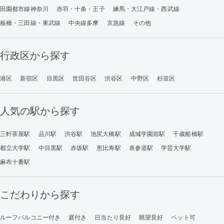
田園都市線神奈川
赤羽・十条・王子
練馬・大江戸線・西武線
板橋・三田線・東武線
中央線多摩
京急線
その他
行政区から探す
港区
新宿区
目黒区
世田谷区
渋谷区
中野区
杉並区
人気の駅から探す
三軒茶屋駅
品川駅
渋谷駅
池尻大橋駅
成城学園前駅
千歳船橋駅
都立大学駅
中目黒駅
赤坂駅
恵比寿駅
表参道駅
学芸大学駅
麻布十番駅
こだわりから探す
ルーフバルコニー付き
庭付き
日当たり良好
眺望良好
ペット可