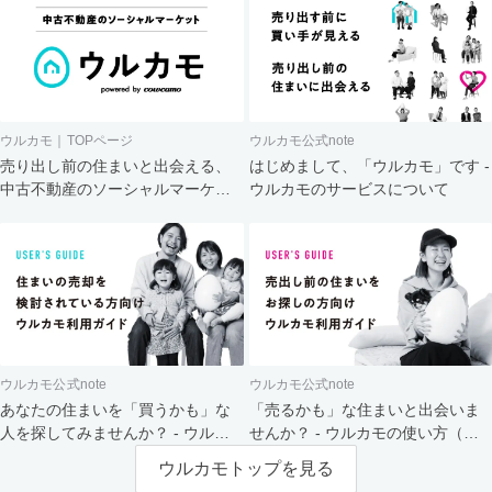
ウルカモ｜TOPページ
ウルカモ公式note
売り出し前の住まいと出会える、
はじめまして、「ウルカモ」です -
中古不動産のソーシャルマーケッ
ウルカモのサービスについて
ト
ウルカモ公式note
ウルカモ公式note
あなたの住まいを「買うかも」な
「売るかも」な住まいと出会いま
人を探してみませんか？ - ウルカ
せんか？ - ウルカモの使い方（買
モの使い方（売主さま向け）
主さま向け）
ウルカモトップを見る