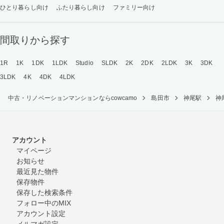
ひとり暮らし向け
ふたり暮らし向け
ファミリー向け
間取りから探す
1R
1K
1DK
1LDK
Studio
SLDK
2K
2DK
2LDK
3K
3DK
3LDK
4K
4DK
4LDK
中古・リノベーションマンションならcowcamo
島田市
神尾駅
神
アカウント
マイページ
お知らせ
最近見た物件
保存物件
保存した検索条件
フォロー中のMIX
アカウント設定
メルマガ設定