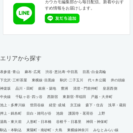
カウカモ編集部から毎日配信。新着やおす
すめ情報をお届けします。
エリアから探す
表参道･青山
麻布･広尾
渋谷･恵比寿･中目黒
目黒･白金高輪
下北沢･三軒茶屋
東横線･目黒線
駒沢･二子玉川
代々木公園
井の頭線
神楽坂
品川・田町
銀座・築地
豊洲
清澄・門前仲町
皇居西側
中央線
千駄ヶ谷･四ッ谷
西新宿
東新宿･早稲田
戸越・大井町
池上・多摩川線
世田谷線
経堂･成城
京王線
森下・住吉
浅草・蔵前
押上・錦糸町
目白・雑司が谷
池袋
護国寺・茗荷谷
上野
湯島・東大前
人形町・日本橋
谷根千・日暮里
神田・神保町
駒込・本駒込
東陽町・南砂町・大島
東横線神奈川
みなとみらい線