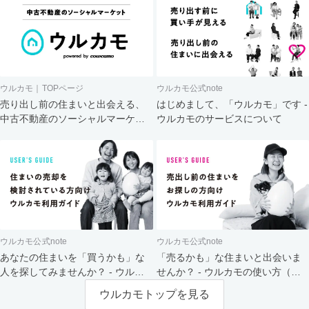
ウルカモ｜TOPページ
ウルカモ公式note
売り出し前の住まいと出会える、
はじめまして、「ウルカモ」です -
中古不動産のソーシャルマーケッ
ウルカモのサービスについて
ト
ウルカモ公式note
ウルカモ公式note
あなたの住まいを「買うかも」な
「売るかも」な住まいと出会いま
人を探してみませんか？ - ウルカ
せんか？ - ウルカモの使い方（買
モの使い方（売主さま向け）
主さま向け）
ウルカモトップを見る