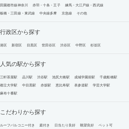
田園都市線神奈川
赤羽・十条・王子
練馬・大江戸線・西武線
板橋・三田線・東武線
中央線多摩
京急線
その他
行政区から探す
港区
新宿区
目黒区
世田谷区
渋谷区
中野区
杉並区
人気の駅から探す
三軒茶屋駅
品川駅
渋谷駅
池尻大橋駅
成城学園前駅
千歳船橋駅
都立大学駅
中目黒駅
赤坂駅
恵比寿駅
表参道駅
学芸大学駅
麻布十番駅
こだわりから探す
ルーフバルコニー付き
庭付き
日当たり良好
眺望良好
ペット可