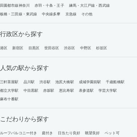
田園都市線神奈川
赤羽・十条・王子
練馬・大江戸線・西武線
板橋・三田線・東武線
中央線多摩
京急線
その他
行政区から探す
港区
新宿区
目黒区
世田谷区
渋谷区
中野区
杉並区
人気の駅から探す
三軒茶屋駅
品川駅
渋谷駅
池尻大橋駅
成城学園前駅
千歳船橋駅
都立大学駅
中目黒駅
赤坂駅
恵比寿駅
表参道駅
学芸大学駅
麻布十番駅
こだわりから探す
ルーフバルコニー付き
庭付き
日当たり良好
眺望良好
ペット可