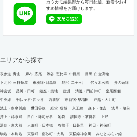
カウカモ編集部から毎日配信。新着やおす
すめ情報をお届けします。
エリアから探す
表参道･青山
麻布･広尾
渋谷･恵比寿･中目黒
目黒･白金高輪
下北沢･三軒茶屋
東横線･目黒線
駒沢･二子玉川
代々木公園
井の頭線
神楽坂
品川・田町
銀座・築地
豊洲
清澄・門前仲町
皇居西側
中央線
千駄ヶ谷･四ッ谷
西新宿
東新宿･早稲田
戸越・大井町
池上・多摩川線
世田谷線
経堂･成城
京王線
森下・住吉
浅草・蔵前
押上・錦糸町
目白・雑司が谷
池袋
護国寺・茗荷谷
上野
湯島・東大前
人形町・日本橋
谷根千・日暮里
神田・神保町
駒込・本駒込
東陽町・南砂町・大島
東横線神奈川
みなとみらい線