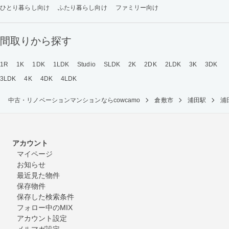
ひとり暮らし向け
ふたり暮らし向け
ファミリー向け
間取りから探す
1R
1K
1DK
1LDK
Studio
SLDK
2K
2DK
2LDK
3K
3DK
3LDK
4K
4DK
4LDK
中古・リノベーションマンションならcowcamo
倉敷市
浦田駅
浦
アカウント
マイページ
お知らせ
最近見た物件
保存物件
保存した検索条件
フォロー中のMIX
アカウント設定
メルマガ設定