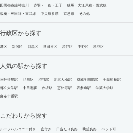
田園都市線神奈川
赤羽・十条・王子
練馬・大江戸線・西武線
板橋・三田線・東武線
中央線多摩
京急線
その他
行政区から探す
港区
新宿区
目黒区
世田谷区
渋谷区
中野区
杉並区
人気の駅から探す
三軒茶屋駅
品川駅
渋谷駅
池尻大橋駅
成城学園前駅
千歳船橋駅
都立大学駅
中目黒駅
赤坂駅
恵比寿駅
表参道駅
学芸大学駅
麻布十番駅
こだわりから探す
ルーフバルコニー付き
庭付き
日当たり良好
眺望良好
ペット可