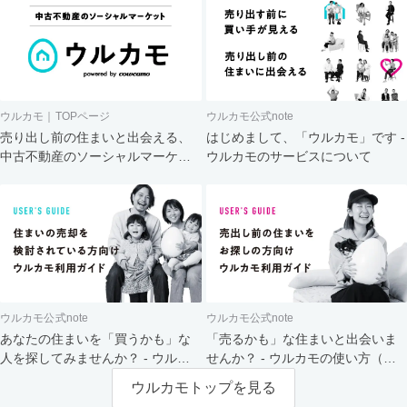
ウルカモ｜TOPページ
ウルカモ公式note
売り出し前の住まいと出会える、
はじめまして、「ウルカモ」です -
中古不動産のソーシャルマーケッ
ウルカモのサービスについて
ト
ウルカモ公式note
ウルカモ公式note
あなたの住まいを「買うかも」な
「売るかも」な住まいと出会いま
人を探してみませんか？ - ウルカ
せんか？ - ウルカモの使い方（買
モの使い方（売主さま向け）
主さま向け）
ウルカモトップを見る