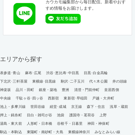
カウカモ編集部から毎日配信。新着やおす
すめ情報をお届けします。
エリアから探す
表参道･青山
麻布･広尾
渋谷･恵比寿･中目黒
目黒･白金高輪
下北沢･三軒茶屋
東横線･目黒線
駒沢･二子玉川
代々木公園
井の頭線
神楽坂
品川・田町
銀座・築地
豊洲
清澄・門前仲町
皇居西側
中央線
千駄ヶ谷･四ッ谷
西新宿
東新宿･早稲田
戸越・大井町
池上・多摩川線
世田谷線
経堂･成城
京王線
森下・住吉
浅草・蔵前
押上・錦糸町
目白・雑司が谷
池袋
護国寺・茗荷谷
上野
湯島・東大前
人形町・日本橋
谷根千・日暮里
神田・神保町
駒込・本駒込
東陽町・南砂町・大島
東横線神奈川
みなとみらい線