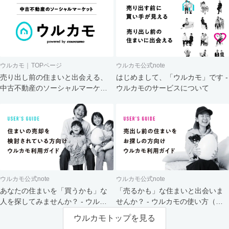
ウルカモ｜TOPページ
ウルカモ公式note
売り出し前の住まいと出会える、
はじめまして、「ウルカモ」です -
中古不動産のソーシャルマーケッ
ウルカモのサービスについて
ト
ウルカモ公式note
ウルカモ公式note
あなたの住まいを「買うかも」な
「売るかも」な住まいと出会いま
人を探してみませんか？ - ウルカ
せんか？ - ウルカモの使い方（買
モの使い方（売主さま向け）
主さま向け）
ウルカモトップを見る