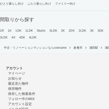
ひとり暮らし向け
ふたり暮らし向け
ファミリー向け
間取りから探す
1R
1K
1DK
1LDK
Studio
SLDK
2K
2DK
2LDK
3K
3DK
3LDK
4K
4DK
4LDK
中古・リノベーションマンションならcowcamo
倉敷市
浦田駅
浦
アカウント
マイページ
お知らせ
最近見た物件
保存物件
保存した検索条件
フォロー中のMIX
アカウント設定
メルマガ設定