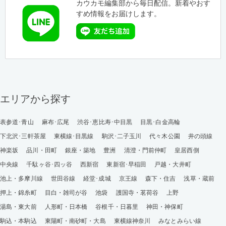
カウカモ編集部から毎日配信。新着やおす
すめ情報をお届けします。
エリアから探す
表参道･青山
麻布･広尾
渋谷･恵比寿･中目黒
目黒･白金高輪
下北沢･三軒茶屋
東横線･目黒線
駒沢･二子玉川
代々木公園
井の頭線
神楽坂
品川・田町
銀座・築地
豊洲
清澄・門前仲町
皇居西側
中央線
千駄ヶ谷･四ッ谷
西新宿
東新宿･早稲田
戸越・大井町
池上・多摩川線
世田谷線
経堂･成城
京王線
森下・住吉
浅草・蔵前
押上・錦糸町
目白・雑司が谷
池袋
護国寺・茗荷谷
上野
湯島・東大前
人形町・日本橋
谷根千・日暮里
神田・神保町
駒込・本駒込
東陽町・南砂町・大島
東横線神奈川
みなとみらい線