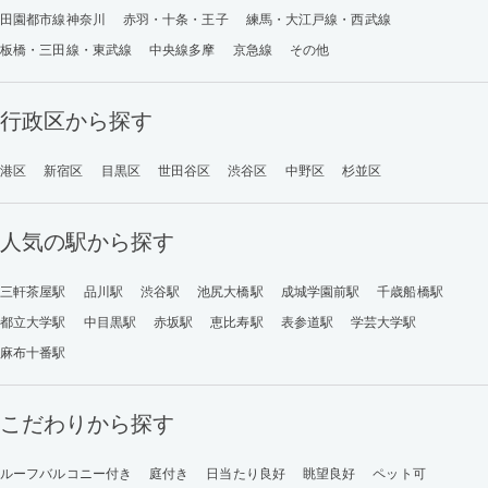
田園都市線神奈川
赤羽・十条・王子
練馬・大江戸線・西武線
板橋・三田線・東武線
中央線多摩
京急線
その他
行政区から探す
港区
新宿区
目黒区
世田谷区
渋谷区
中野区
杉並区
人気の駅から探す
三軒茶屋駅
品川駅
渋谷駅
池尻大橋駅
成城学園前駅
千歳船橋駅
都立大学駅
中目黒駅
赤坂駅
恵比寿駅
表参道駅
学芸大学駅
麻布十番駅
こだわりから探す
ルーフバルコニー付き
庭付き
日当たり良好
眺望良好
ペット可