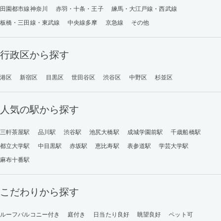
田園都市線神奈川
赤羽・十条・王子
練馬・大江戸線・西武線
板橋・三田線・東武線
中央線多摩
京急線
その他
行政区から探す
港区
新宿区
目黒区
世田谷区
渋谷区
中野区
杉並区
人気の駅から探す
三軒茶屋駅
品川駅
渋谷駅
池尻大橋駅
成城学園前駅
千歳船橋駅
都立大学駅
中目黒駅
赤坂駅
恵比寿駅
表参道駅
学芸大学駅
麻布十番駅
こだわりから探す
ルーフバルコニー付き
庭付き
日当たり良好
眺望良好
ペット可