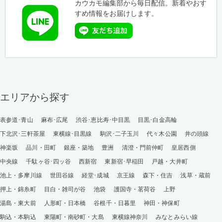
カウカモ編集部から毎日配信。新着やおす
すめ情報をお届けします。
エリアから探す
表参道･青山
麻布･広尾
渋谷･恵比寿･中目黒
目黒･白金高輪
下北沢･三軒茶屋
東横線･目黒線
駒沢･二子玉川
代々木公園
井の頭線
神楽坂
品川・田町
銀座・築地
豊洲
清澄・門前仲町
皇居西側
中央線
千駄ヶ谷･四ッ谷
西新宿
東新宿･早稲田
戸越・大井町
池上・多摩川線
世田谷線
経堂･成城
京王線
森下・住吉
浅草・蔵前
押上・錦糸町
目白・雑司が谷
池袋
護国寺・茗荷谷
上野
湯島・東大前
人形町・日本橋
谷根千・日暮里
神田・神保町
駒込・本駒込
東陽町・南砂町・大島
東横線神奈川
みなとみらい線