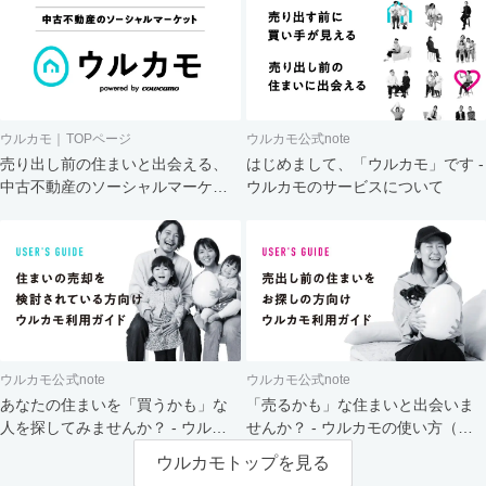
ウルカモ｜TOPページ
ウルカモ公式note
売り出し前の住まいと出会える、
はじめまして、「ウルカモ」です -
中古不動産のソーシャルマーケッ
ウルカモのサービスについて
ト
ウルカモ公式note
ウルカモ公式note
あなたの住まいを「買うかも」な
「売るかも」な住まいと出会いま
人を探してみませんか？ - ウルカ
せんか？ - ウルカモの使い方（買
モの使い方（売主さま向け）
主さま向け）
ウルカモトップを見る