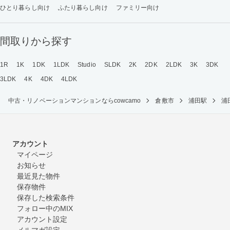
ひとり暮らし向け
ふたり暮らし向け
ファミリー向け
間取りから探す
1R
1K
1DK
1LDK
Studio
SLDK
2K
2DK
2LDK
3K
3DK
3LDK
4K
4DK
4LDK
中古・リノベーションマンションならcowcamo
倉敷市
浦田駅
浦
アカウント
マイページ
お知らせ
最近見た物件
保存物件
保存した検索条件
フォロー中のMIX
アカウント設定
メルマガ設定