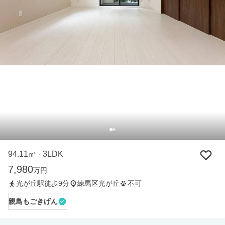
94.11㎡
3LDK
・
7,980
万円
光が丘駅徒歩9分
練馬区光が丘
不可
親鳥もごきげん