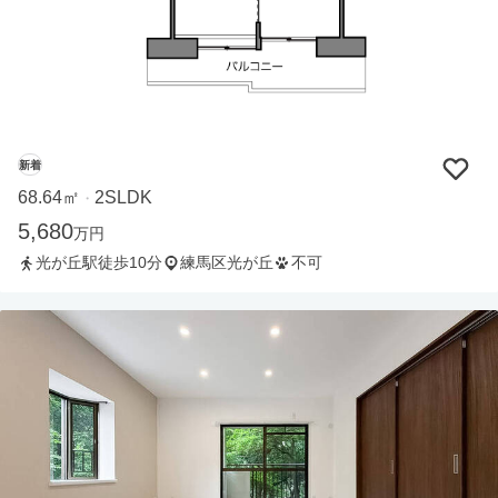
新着
68.64㎡
2SLDK
・
5,680
万円
光が丘駅徒歩10分
練馬区光が丘
不可