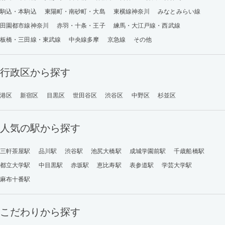
駒込・本駒込
東陽町・南砂町・大島
東横線神奈川
みなとみらい線
田園都市線神奈川
赤羽・十条・王子
練馬・大江戸線・西武線
板橋・三田線・東武線
中央線多摩
京急線
その他
行政区から探す
港区
新宿区
目黒区
世田谷区
渋谷区
中野区
杉並区
人気の駅から探す
三軒茶屋駅
品川駅
渋谷駅
池尻大橋駅
成城学園前駅
千歳船橋駅
都立大学駅
中目黒駅
赤坂駅
恵比寿駅
表参道駅
学芸大学駅
麻布十番駅
こだわりから探す