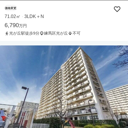
価格変更
71.02㎡
3LDK＋N
・
6,790
万円
光が丘駅徒歩9分
練馬区光が丘
不可