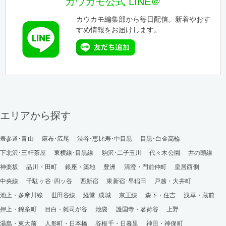
カウカモ公式 LINE＠
カウカモ編集部から毎日配信。新着やおす
すめ情報をお届けします。
エリアから探す
表参道･青山
麻布･広尾
渋谷･恵比寿･中目黒
目黒･白金高輪
下北沢･三軒茶屋
東横線･目黒線
駒沢･二子玉川
代々木公園
井の頭線
神楽坂
品川・田町
銀座・築地
豊洲
清澄・門前仲町
皇居西側
中央線
千駄ヶ谷･四ッ谷
西新宿
東新宿･早稲田
戸越・大井町
池上・多摩川線
世田谷線
経堂･成城
京王線
森下・住吉
浅草・蔵前
押上・錦糸町
目白・雑司が谷
池袋
護国寺・茗荷谷
上野
湯島・東大前
人形町・日本橋
谷根千・日暮里
神田・神保町