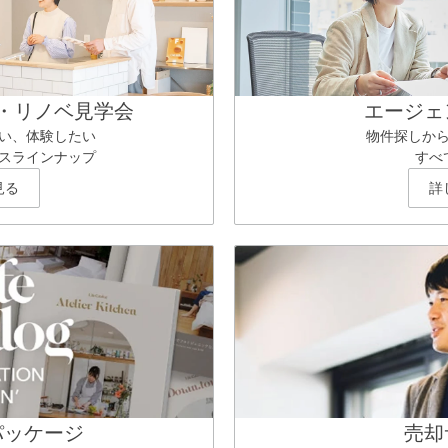
・リノベ見学会
エージェ
い、体験したい
物件探しか
スラインナップ
すべ
見る
詳
パッケージ
売却