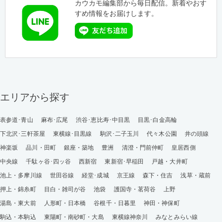
カウカモ編集部から毎日配信。新着やおす
すめ情報をお届けします。
エリアから探す
表参道･青山
麻布･広尾
渋谷･恵比寿･中目黒
目黒･白金高輪
下北沢･三軒茶屋
東横線･目黒線
駒沢･二子玉川
代々木公園
井の頭線
神楽坂
品川・田町
銀座・築地
豊洲
清澄・門前仲町
皇居西側
中央線
千駄ヶ谷･四ッ谷
西新宿
東新宿･早稲田
戸越・大井町
池上・多摩川線
世田谷線
経堂･成城
京王線
森下・住吉
浅草・蔵前
押上・錦糸町
目白・雑司が谷
池袋
護国寺・茗荷谷
上野
湯島・東大前
人形町・日本橋
谷根千・日暮里
神田・神保町
駒込・本駒込
東陽町・南砂町・大島
東横線神奈川
みなとみらい線