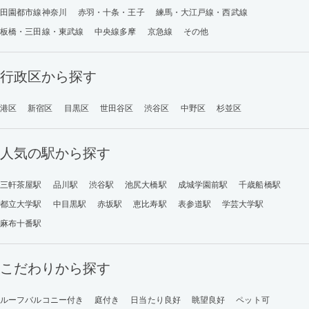
田園都市線神奈川
赤羽・十条・王子
練馬・大江戸線・西武線
板橋・三田線・東武線
中央線多摩
京急線
その他
行政区から探す
港区
新宿区
目黒区
世田谷区
渋谷区
中野区
杉並区
人気の駅から探す
三軒茶屋駅
品川駅
渋谷駅
池尻大橋駅
成城学園前駅
千歳船橋駅
都立大学駅
中目黒駅
赤坂駅
恵比寿駅
表参道駅
学芸大学駅
麻布十番駅
こだわりから探す
ルーフバルコニー付き
庭付き
日当たり良好
眺望良好
ペット可