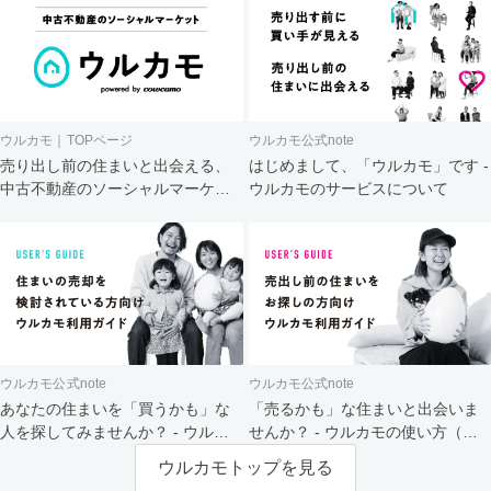
ウルカモ｜TOPページ
ウルカモ公式note
売り出し前の住まいと出会える、
はじめまして、「ウルカモ」です -
中古不動産のソーシャルマーケッ
ウルカモのサービスについて
ト
ウルカモ公式note
ウルカモ公式note
あなたの住まいを「買うかも」な
「売るかも」な住まいと出会いま
人を探してみませんか？ - ウルカ
せんか？ - ウルカモの使い方（買
モの使い方（売主さま向け）
主さま向け）
ウルカモトップを見る