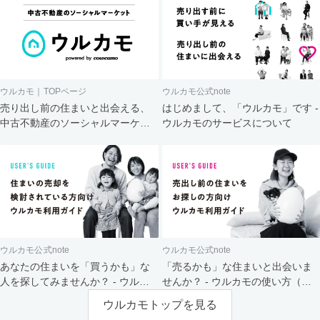
ウルカモ｜TOPページ
ウルカモ公式note
売り出し前の住まいと出会える、
はじめまして、「ウルカモ」です -
中古不動産のソーシャルマーケッ
ウルカモのサービスについて
ト
ウルカモ公式note
ウルカモ公式note
あなたの住まいを「買うかも」な
「売るかも」な住まいと出会いま
人を探してみませんか？ - ウルカ
せんか？ - ウルカモの使い方（買
モの使い方（売主さま向け）
主さま向け）
ウルカモトップを見る