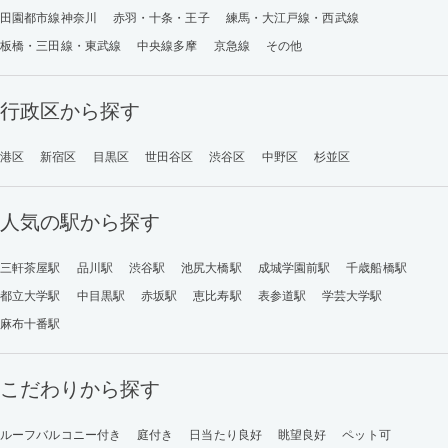
田園都市線神奈川
赤羽・十条・王子
練馬・大江戸線・西武線
板橋・三田線・東武線
中央線多摩
京急線
その他
行政区から探す
港区
新宿区
目黒区
世田谷区
渋谷区
中野区
杉並区
人気の駅から探す
三軒茶屋駅
品川駅
渋谷駅
池尻大橋駅
成城学園前駅
千歳船橋駅
都立大学駅
中目黒駅
赤坂駅
恵比寿駅
表参道駅
学芸大学駅
麻布十番駅
こだわりから探す
ルーフバルコニー付き
庭付き
日当たり良好
眺望良好
ペット可