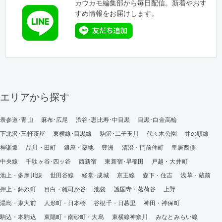
カウカモ編集部から毎日配信。新着やおす
すめ情報をお届けします。
エリアから探す
表参道･青山
麻布･広尾
渋谷･恵比寿･中目黒
目黒･白金高輪
下北沢･三軒茶屋
東横線･目黒線
駒沢･二子玉川
代々木公園
井の頭線
神楽坂
品川・田町
銀座・築地
豊洲
清澄・門前仲町
皇居西側
中央線
千駄ヶ谷･四ッ谷
西新宿
東新宿･早稲田
戸越・大井町
池上・多摩川線
世田谷線
経堂･成城
京王線
森下・住吉
浅草・蔵前
押上・錦糸町
目白・雑司が谷
池袋
護国寺・茗荷谷
上野
湯島・東大前
人形町・日本橋
谷根千・日暮里
神田・神保町
駒込・本駒込
東陽町・南砂町・大島
東横線神奈川
みなとみらい線