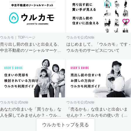
ウルカモ｜TOPページ
ウルカモ公式note
売り出し前の住まいと出会える、
はじめまして、「ウルカモ」です -
中古不動産のソーシャルマーケッ
ウルカモのサービスについて
ト
ウルカモ公式note
ウルカモ公式note
あなたの住まいを「買うかも」な
「売るかも」な住まいと出会いま
人を探してみませんか？ - ウルカ
せんか？ - ウルカモの使い方（買
モの使い方（売主さま向け）
主さま向け）
ウルカモトップを見る