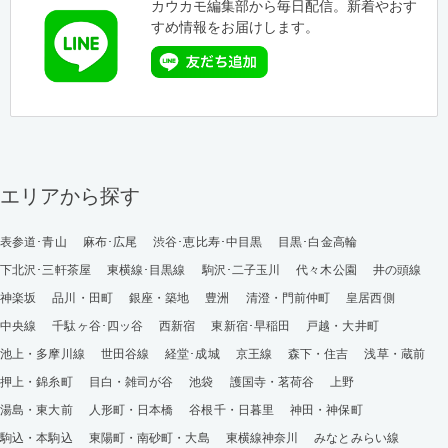
カウカモ編集部から毎日配信。新着やおす
すめ情報をお届けします。
エリアから探す
表参道･青山
麻布･広尾
渋谷･恵比寿･中目黒
目黒･白金高輪
下北沢･三軒茶屋
東横線･目黒線
駒沢･二子玉川
代々木公園
井の頭線
神楽坂
品川・田町
銀座・築地
豊洲
清澄・門前仲町
皇居西側
中央線
千駄ヶ谷･四ッ谷
西新宿
東新宿･早稲田
戸越・大井町
池上・多摩川線
世田谷線
経堂･成城
京王線
森下・住吉
浅草・蔵前
押上・錦糸町
目白・雑司が谷
池袋
護国寺・茗荷谷
上野
湯島・東大前
人形町・日本橋
谷根千・日暮里
神田・神保町
駒込・本駒込
東陽町・南砂町・大島
東横線神奈川
みなとみらい線