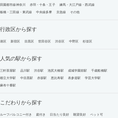
田園都市線神奈川
赤羽・十条・王子
練馬・大江戸線・西武線
板橋・三田線・東武線
中央線多摩
京急線
その他
行政区から探す
港区
新宿区
目黒区
世田谷区
渋谷区
中野区
杉並区
人気の駅から探す
三軒茶屋駅
品川駅
渋谷駅
池尻大橋駅
成城学園前駅
千歳船橋駅
都立大学駅
中目黒駅
赤坂駅
恵比寿駅
表参道駅
学芸大学駅
麻布十番駅
こだわりから探す
ルーフバルコニー付き
庭付き
日当たり良好
眺望良好
ペット可