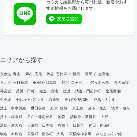
カウカモ編集部から毎日配信。新着やおす
すめ情報をお届けします。
エリアから探す
表参道･青山
麻布･広尾
渋谷･恵比寿･中目黒
目黒･白金高輪
下北沢･三軒茶屋
東横線･目黒線
駒沢･二子玉川
代々木公園
井の頭線
神楽坂
品川・田町
銀座・築地
豊洲
清澄・門前仲町
皇居西側
中央線
千駄ヶ谷･四ッ谷
西新宿
東新宿･早稲田
戸越・大井町
池上・多摩川線
世田谷線
経堂･成城
京王線
森下・住吉
浅草・蔵前
押上・錦糸町
目白・雑司が谷
池袋
護国寺・茗荷谷
上野
湯島・東大前
人形町・日本橋
谷根千・日暮里
神田・神保町
駒込・本駒込
東陽町・南砂町・大島
東横線神奈川
みなとみらい線