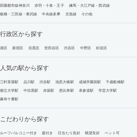
田園都市線神奈川
赤羽・十条・王子
練馬・大江戸線・西武線
板橋・三田線・東武線
中央線多摩
京急線
その他
行政区から探す
港区
新宿区
目黒区
世田谷区
渋谷区
中野区
杉並区
人気の駅から探す
三軒茶屋駅
品川駅
渋谷駅
池尻大橋駅
成城学園前駅
千歳船橋駅
都立大学駅
中目黒駅
赤坂駅
恵比寿駅
表参道駅
学芸大学駅
麻布十番駅
こだわりから探す
ルーフバルコニー付き
庭付き
日当たり良好
眺望良好
ペット可