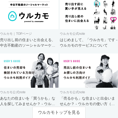
ウルカモ｜TOPページ
ウルカモ公式note
売り出し前の住まいと出会える、
はじめまして、「ウルカモ」です -
中古不動産のソーシャルマーケッ
ウルカモのサービスについて
ト
ウルカモ公式note
ウルカモ公式note
あなたの住まいを「買うかも」な
「売るかも」な住まいと出会いま
人を探してみませんか？ - ウルカ
せんか？ - ウルカモの使い方（買
モの使い方（売主さま向け）
主さま向け）
ウルカモトップを見る