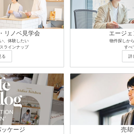
・リノベ見学会
エージェ
い、体験したい
物件探しか
スラインナップ
すべ
見る
詳
パッケージ
売却