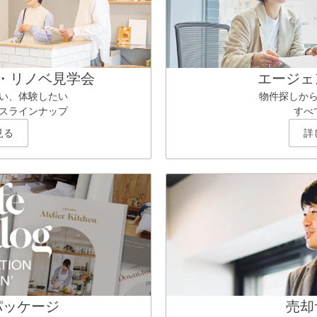
・リノベ見学会
エージェ
い、体験したい
物件探しか
スラインナップ
すべ
見る
詳
パッケージ
売却