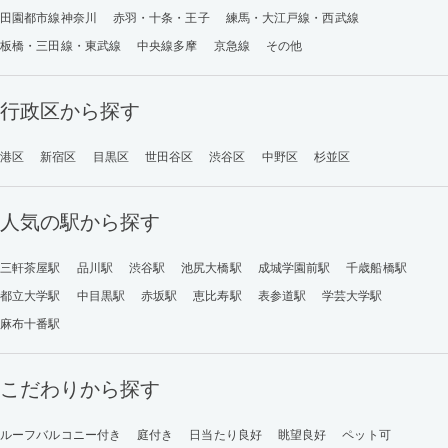
田園都市線神奈川
赤羽・十条・王子
練馬・大江戸線・西武線
板橋・三田線・東武線
中央線多摩
京急線
その他
行政区から探す
港区
新宿区
目黒区
世田谷区
渋谷区
中野区
杉並区
人気の駅から探す
三軒茶屋駅
品川駅
渋谷駅
池尻大橋駅
成城学園前駅
千歳船橋駅
都立大学駅
中目黒駅
赤坂駅
恵比寿駅
表参道駅
学芸大学駅
麻布十番駅
こだわりから探す
ルーフバルコニー付き
庭付き
日当たり良好
眺望良好
ペット可