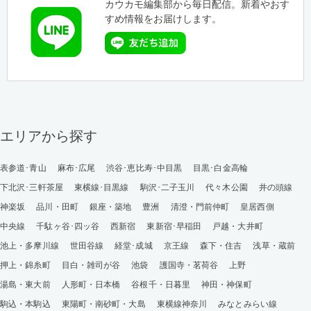
カウカモ編集部から毎日配信。新着やおす
すめ情報をお届けします。
エリアから探す
表参道･青山
麻布･広尾
渋谷･恵比寿･中目黒
目黒･白金高輪
下北沢･三軒茶屋
東横線･目黒線
駒沢･二子玉川
代々木公園
井の頭線
神楽坂
品川・田町
銀座・築地
豊洲
清澄・門前仲町
皇居西側
中央線
千駄ヶ谷･四ッ谷
西新宿
東新宿･早稲田
戸越・大井町
池上・多摩川線
世田谷線
経堂･成城
京王線
森下・住吉
浅草・蔵前
押上・錦糸町
目白・雑司が谷
池袋
護国寺・茗荷谷
上野
湯島・東大前
人形町・日本橋
谷根千・日暮里
神田・神保町
駒込・本駒込
東陽町・南砂町・大島
東横線神奈川
みなとみらい線