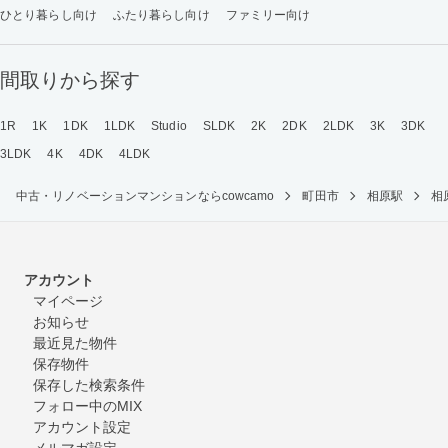
ひとり暮らし向け
ふたり暮らし向け
ファミリー向け
間取りから探す
1R
1K
1DK
1LDK
Studio
SLDK
2K
2DK
2LDK
3K
3DK
3LDK
4K
4DK
4LDK
中古・リノベーションマンションならcowcamo
町田市
相原駅
相
アカウント
マイページ
お知らせ
最近見た物件
保存物件
保存した検索条件
フォロー中のMIX
アカウント設定
メルマガ設定