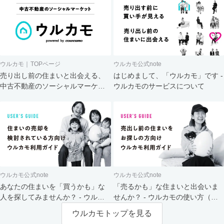
ウルカモ｜TOPページ
ウルカモ公式note
売り出し前の住まいと出会える、
はじめまして、「ウルカモ」です -
中古不動産のソーシャルマーケッ
ウルカモのサービスについて
ト
ウルカモ公式note
ウルカモ公式note
あなたの住まいを「買うかも」な
「売るかも」な住まいと出会いま
人を探してみませんか？ - ウルカ
せんか？ - ウルカモの使い方（買
モの使い方（売主さま向け）
主さま向け）
ウルカモトップを見る