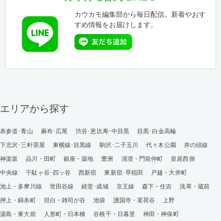
カウカモ編集部から毎日配信。新着やおす
すめ情報をお届けします。
エリアから探す
表参道･青山
麻布･広尾
渋谷･恵比寿･中目黒
目黒･白金高輪
下北沢･三軒茶屋
東横線･目黒線
駒沢･二子玉川
代々木公園
井の頭線
神楽坂
品川・田町
銀座・築地
豊洲
清澄・門前仲町
皇居西側
中央線
千駄ヶ谷･四ッ谷
西新宿
東新宿･早稲田
戸越・大井町
池上・多摩川線
世田谷線
経堂･成城
京王線
森下・住吉
浅草・蔵前
押上・錦糸町
目白・雑司が谷
池袋
護国寺・茗荷谷
上野
湯島・東大前
人形町・日本橋
谷根千・日暮里
神田・神保町