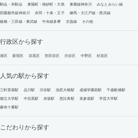
駒込・本駒込
東陽町・南砂町・大島
東横線神奈川
みなとみらい線
田園都市線神奈川
赤羽・十条・王子
練馬・大江戸線・西武線
板橋・三田線・東武線
中央線多摩
京急線
その他
行政区から探す
港区
新宿区
目黒区
世田谷区
渋谷区
中野区
杉並区
人気の駅から探す
三軒茶屋駅
品川駅
渋谷駅
池尻大橋駅
成城学園前駅
千歳船橋駅
都立大学駅
中目黒駅
赤坂駅
恵比寿駅
表参道駅
学芸大学駅
麻布十番駅
こだわりから探す