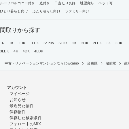
ルーフバルコニー付き
庭付き
日当たり良好
眺望良好
ペット可
ひとり暮らし向け
ふたり暮らし向け
ファミリー向け
間取りから探す
1R
1K
1DK
1LDK
Studio
SLDK
2K
2DK
2LDK
3K
3DK
3LDK
4K
4DK
4LDK
中古・リノベーションマンションならcowcamo
台東区
蔵前駅
蔵
アカウント
マイページ
お知らせ
最近見た物件
保存物件
保存した検索条件
フォロー中のMIX