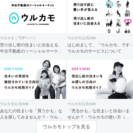
ウルカモ｜TOPページ
ウルカモ公式note
売り出し前の住まいと出会える、
はじめまして、「ウルカモ」です -
中古不動産のソーシャルマーケッ
ウルカモのサービスについて
ト
ウルカモ公式note
ウルカモ公式note
あなたの住まいを「買うかも」な
「売るかも」な住まいと出会いま
人を探してみませんか？ - ウルカ
せんか？ - ウルカモの使い方（買
モの使い方（売主さま向け）
主さま向け）
ウルカモトップを見る