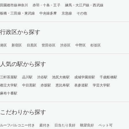
田園都市線神奈川
赤羽・十条・王子
練馬・大江戸線・西武線
板橋・三田線・東武線
中央線多摩
京急線
その他
行政区から探す
港区
新宿区
目黒区
世田谷区
渋谷区
中野区
杉並区
人気の駅から探す
三軒茶屋駅
品川駅
渋谷駅
池尻大橋駅
成城学園前駅
千歳船橋駅
都立大学駅
中目黒駅
赤坂駅
恵比寿駅
表参道駅
学芸大学駅
麻布十番駅
こだわりから探す
ルーフバルコニー付き
庭付き
日当たり良好
眺望良好
ペット可