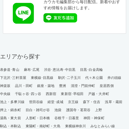
カウカモ編集部から毎日配信。新着やおす
すめ情報をお届けします。
エリアから探す
表参道･青山
麻布･広尾
渋谷･恵比寿･中目黒
目黒･白金高輪
下北沢･三軒茶屋
東横線･目黒線
駒沢･二子玉川
代々木公園
井の頭線
神楽坂
品川・田町
銀座・築地
豊洲
清澄・門前仲町
皇居西側
中央線
千駄ヶ谷･四ッ谷
西新宿
東新宿･早稲田
戸越・大井町
池上・多摩川線
世田谷線
経堂･成城
京王線
森下・住吉
浅草・蔵前
押上・錦糸町
目白・雑司が谷
池袋
護国寺・茗荷谷
上野
湯島・東大前
人形町・日本橋
谷根千・日暮里
神田・神保町
駒込・本駒込
東陽町・南砂町・大島
東横線神奈川
みなとみらい線