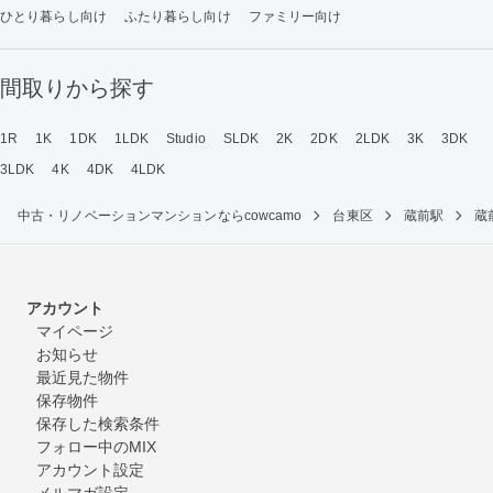
ひとり暮らし向け
ふたり暮らし向け
ファミリー向け
間取りから探す
1R
1K
1DK
1LDK
Studio
SLDK
2K
2DK
2LDK
3K
3DK
3LDK
4K
4DK
4LDK
中古・リノベーションマンションならcowcamo
台東区
蔵前駅
蔵
アカウント
マイページ
お知らせ
最近見た物件
保存物件
保存した検索条件
フォロー中のMIX
アカウント設定
メルマガ設定