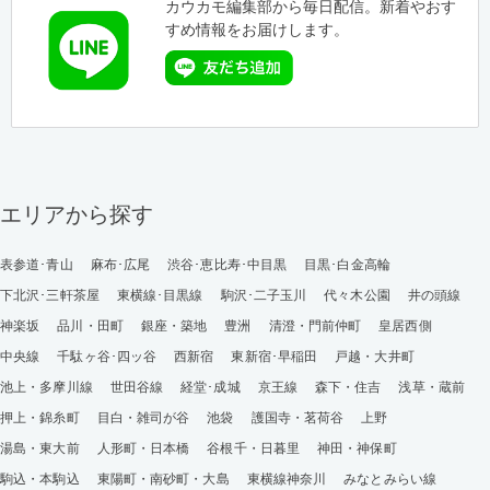
カウカモ編集部から毎日配信。新着やおす
すめ情報をお届けします。
エリアから探す
表参道･青山
麻布･広尾
渋谷･恵比寿･中目黒
目黒･白金高輪
下北沢･三軒茶屋
東横線･目黒線
駒沢･二子玉川
代々木公園
井の頭線
神楽坂
品川・田町
銀座・築地
豊洲
清澄・門前仲町
皇居西側
中央線
千駄ヶ谷･四ッ谷
西新宿
東新宿･早稲田
戸越・大井町
池上・多摩川線
世田谷線
経堂･成城
京王線
森下・住吉
浅草・蔵前
押上・錦糸町
目白・雑司が谷
池袋
護国寺・茗荷谷
上野
湯島・東大前
人形町・日本橋
谷根千・日暮里
神田・神保町
駒込・本駒込
東陽町・南砂町・大島
東横線神奈川
みなとみらい線