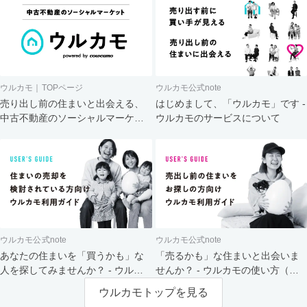
ウルカモ｜TOPページ
ウルカモ公式note
売り出し前の住まいと出会える、
はじめまして、「ウルカモ」です -
中古不動産のソーシャルマーケッ
ウルカモのサービスについて
ト
ウルカモ公式note
ウルカモ公式note
あなたの住まいを「買うかも」な
「売るかも」な住まいと出会いま
人を探してみませんか？ - ウルカ
せんか？ - ウルカモの使い方（買
モの使い方（売主さま向け）
主さま向け）
ウルカモトップを見る