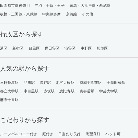
田園都市線神奈川
赤羽・十条・王子
練馬・大江戸線・西武線
板橋・三田線・東武線
中央線多摩
京急線
その他
行政区から探す
港区
新宿区
目黒区
世田谷区
渋谷区
中野区
杉並区
人気の駅から探す
三軒茶屋駅
品川駅
渋谷駅
池尻大橋駅
成城学園前駅
千歳船橋駅
都立大学駅
中目黒駅
赤坂駅
恵比寿駅
表参道駅
学芸大学駅
麻布十番駅
こだわりから探す
ルーフバルコニー付き
庭付き
日当たり良好
眺望良好
ペット可