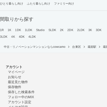
ひとり暮らし向け
ふたり暮らし向け
ファミリー向け
間取りから探す
1R
1K
1DK
1LDK
Studio
SLDK
2K
2DK
2LDK
3K
3DK
3LDK
4K
4DK
4LDK
中古・リノベーションマンションならcowcamo
台東区
蔵前駅
蔵
アカウント
マイページ
お知らせ
最近見た物件
保存物件
保存した検索条件
フォロー中のMIX
アカウント設定
メルマガ設定