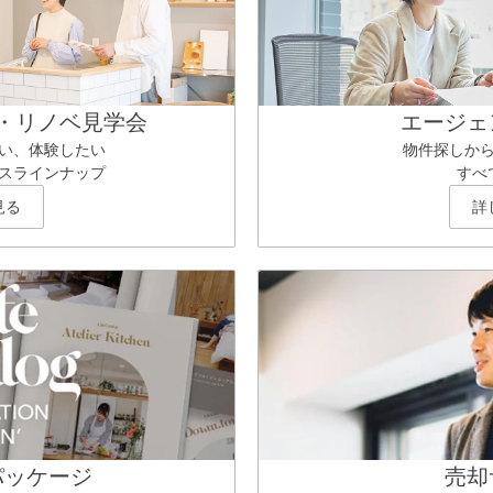
・リノベ見学会
エージェ
い、体験したい
物件探しか
スラインナップ
すべ
見る
詳
パッケージ
売却