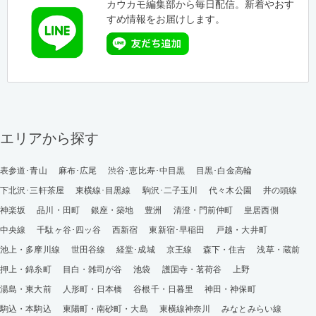
カウカモ編集部から毎日配信。新着やおす
すめ情報をお届けします。
エリアから探す
表参道･青山
麻布･広尾
渋谷･恵比寿･中目黒
目黒･白金高輪
下北沢･三軒茶屋
東横線･目黒線
駒沢･二子玉川
代々木公園
井の頭線
神楽坂
品川・田町
銀座・築地
豊洲
清澄・門前仲町
皇居西側
中央線
千駄ヶ谷･四ッ谷
西新宿
東新宿･早稲田
戸越・大井町
池上・多摩川線
世田谷線
経堂･成城
京王線
森下・住吉
浅草・蔵前
押上・錦糸町
目白・雑司が谷
池袋
護国寺・茗荷谷
上野
湯島・東大前
人形町・日本橋
谷根千・日暮里
神田・神保町
駒込・本駒込
東陽町・南砂町・大島
東横線神奈川
みなとみらい線