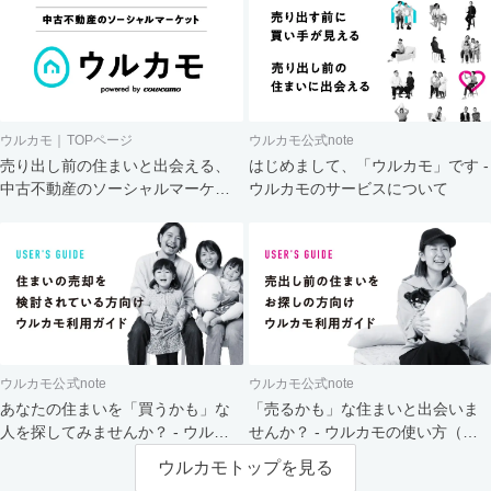
ウルカモ｜TOPページ
ウルカモ公式note
売り出し前の住まいと出会える、
はじめまして、「ウルカモ」です -
中古不動産のソーシャルマーケッ
ウルカモのサービスについて
ト
ウルカモ公式note
ウルカモ公式note
あなたの住まいを「買うかも」な
「売るかも」な住まいと出会いま
人を探してみませんか？ - ウルカ
せんか？ - ウルカモの使い方（買
モの使い方（売主さま向け）
主さま向け）
ウルカモトップを見る