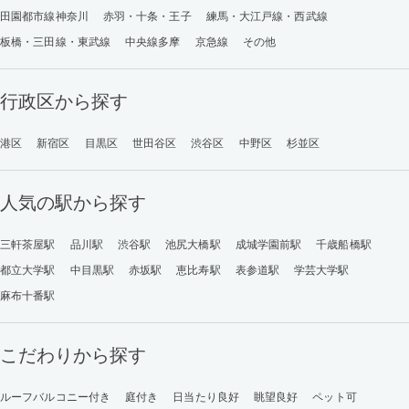
田園都市線神奈川
赤羽・十条・王子
練馬・大江戸線・西武線
板橋・三田線・東武線
中央線多摩
京急線
その他
行政区から探す
港区
新宿区
目黒区
世田谷区
渋谷区
中野区
杉並区
人気の駅から探す
三軒茶屋駅
品川駅
渋谷駅
池尻大橋駅
成城学園前駅
千歳船橋駅
都立大学駅
中目黒駅
赤坂駅
恵比寿駅
表参道駅
学芸大学駅
麻布十番駅
こだわりから探す
ルーフバルコニー付き
庭付き
日当たり良好
眺望良好
ペット可