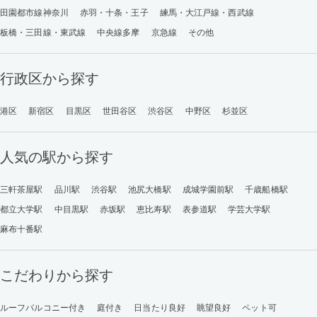
田園都市線神奈川
赤羽・十条・王子
練馬・大江戸線・西武線
板橋・三田線・東武線
中央線多摩
京急線
その他
行政区から探す
港区
新宿区
目黒区
世田谷区
渋谷区
中野区
杉並区
人気の駅から探す
三軒茶屋駅
品川駅
渋谷駅
池尻大橋駅
成城学園前駅
千歳船橋駅
都立大学駅
中目黒駅
赤坂駅
恵比寿駅
表参道駅
学芸大学駅
麻布十番駅
こだわりから探す
ルーフバルコニー付き
庭付き
日当たり良好
眺望良好
ペット可