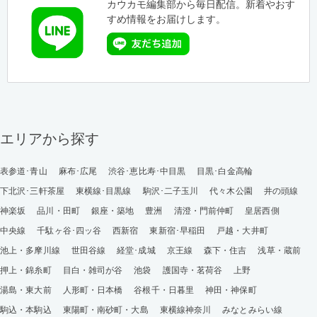
カウカモ編集部から毎日配信。新着やおす
すめ情報をお届けします。
エリアから探す
表参道･青山
麻布･広尾
渋谷･恵比寿･中目黒
目黒･白金高輪
下北沢･三軒茶屋
東横線･目黒線
駒沢･二子玉川
代々木公園
井の頭線
神楽坂
品川・田町
銀座・築地
豊洲
清澄・門前仲町
皇居西側
中央線
千駄ヶ谷･四ッ谷
西新宿
東新宿･早稲田
戸越・大井町
池上・多摩川線
世田谷線
経堂･成城
京王線
森下・住吉
浅草・蔵前
押上・錦糸町
目白・雑司が谷
池袋
護国寺・茗荷谷
上野
湯島・東大前
人形町・日本橋
谷根千・日暮里
神田・神保町
駒込・本駒込
東陽町・南砂町・大島
東横線神奈川
みなとみらい線