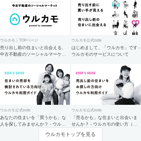
ウルカモ｜TOPページ
ウルカモ公式note
売り出し前の住まいと出会える、
はじめまして、「ウルカモ」です -
中古不動産のソーシャルマーケッ
ウルカモのサービスについて
ト
ウルカモ公式note
ウルカモ公式note
あなたの住まいを「買うかも」な
「売るかも」な住まいと出会いま
人を探してみませんか？ - ウルカ
せんか？ - ウルカモの使い方（買
モの使い方（売主さま向け）
主さま向け）
ウルカモトップを見る