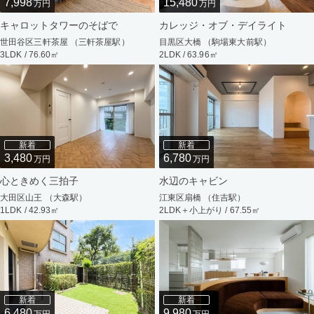
7,998
15,480
万円
万円
キャロットタワーのそばで
カレッジ・オブ・デイライト
世田谷区三軒茶屋 （三軒茶屋駅）
目黒区大橋 （駒場東大前駅）
3LDK / 76.60㎡
2LDK / 63.96㎡
新着
新着
3,480
6,780
万円
万円
心ときめく三拍子
水辺のキャビン
大田区山王 （大森駅）
江東区扇橋 （住吉駅）
1LDK / 42.93㎡
2LDK＋小上がり / 67.55㎡
新着
新着
6,480
9,980