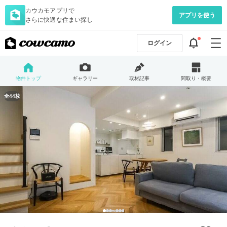
カウカモアプリで
アプリを使う
さらに快適な住まい探し
ログイン
物件トップ
ギャラリー
取材記事
間取り・概要
全44枚