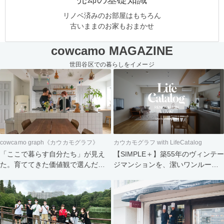
リノベ済みのお部屋はもちろん
古いままのお家もおまかせ
cowcamo MAGAZINE
世田谷区での暮らしをイメージ
cowcamo graph《カウカモグラフ》
カウカモグラフ with LifeCatalog
「ここで暮らす自分たち」が見え
【SIMPLE＋】築55年のヴィンテー
た。育ててきた価値観で選んだ住
ジマンションを、潔いワンルーム
まい
へ。食と会話を楽しむふたりの暮
らし