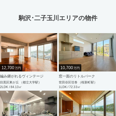
駒沢･二子玉川エリアの物件
12,700
10,700
万円
万円
編み継がれるヴィンテージ
窓一面のリトルパーク
目黒区東が丘 （都立大学駅）
世田谷区弦巻 （桜新町駅）
2LDK / 84.13㎡
1LDK / 72.33㎡