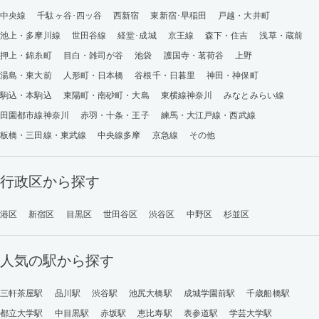
中央線
千駄ヶ谷･四ッ谷
西新宿
東新宿･早稲田
戸越・大井町
池上・多摩川線
世田谷線
経堂･成城
京王線
森下・住吉
浅草・蔵前
押上・錦糸町
目白・雑司が谷
池袋
護国寺・茗荷谷
上野
湯島・東大前
人形町・日本橋
谷根千・日暮里
神田・神保町
駒込・本駒込
東陽町・南砂町・大島
東横線神奈川
みなとみらい線
田園都市線神奈川
赤羽・十条・王子
練馬・大江戸線・西武線
板橋・三田線・東武線
中央線多摩
京急線
その他
行政区から探す
港区
新宿区
目黒区
世田谷区
渋谷区
中野区
杉並区
人気の駅から探す
三軒茶屋駅
品川駅
渋谷駅
池尻大橋駅
成城学園前駅
千歳船橋駅
都立大学駅
中目黒駅
赤坂駅
恵比寿駅
表参道駅
学芸大学駅