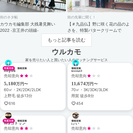
街のネタ帖
街の先輩に聞く！
カウカモ編集部 大残暑見舞い
【＃九品仏】野に咲く花の品のよ
2022 -京王井の頭線-
さを、特製バタークリームで
もっと記事を読む
ウルカモ
家を売りたい人と買いたい人のマッチングサービス
miyos
emori
売却意向
売却意向
5,180
11,674
万円〜
万円〜
60㎡・2K/2DK/2LDK
70㎡・3K/3DK/3LDK
上野毛 徒歩13分
用賀 徒歩8分
616
454
WSコトリン
けい
売却意向
売却意向