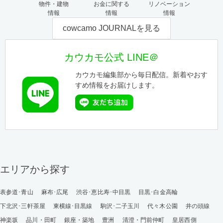
物件・建物
お金に関する
リノベーション
情報
情報
情報
cowcamo JOURNALを見る
カウカモ公式 LINE＠
カウカモ編集部から毎日配信。新着やおす
すめ情報をお届けします。
エリアから探す
表参道･青山
麻布･広尾
渋谷･恵比寿･中目黒
目黒･白金高輪
下北沢･三軒茶屋
東横線･目黒線
駒沢･二子玉川
代々木公園
井の頭線
神楽坂
品川・田町
銀座・築地
豊洲
清澄・門前仲町
皇居西側