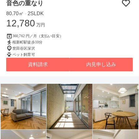
音色の重なり
80.70㎡
2SLDK
・
12,780
万円
360,762 円／月（支払い目安）
桜新町駅徒歩10分
世田谷区深沢
ペット飼育可
資料請求
内見申し込み