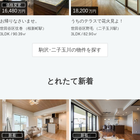
価格変更
16,480
18,200
万円
万円
お帰りなさいませ。
うちのテラスで花火見よ！
世田谷区弦巻 （桜新町駅）
世田谷区野毛 （二子玉川駅）
3LDK / 90.39㎡
3LDK / 82.90㎡
駒沢･二子玉川の物件を探す
とれたて新着
新着
新着