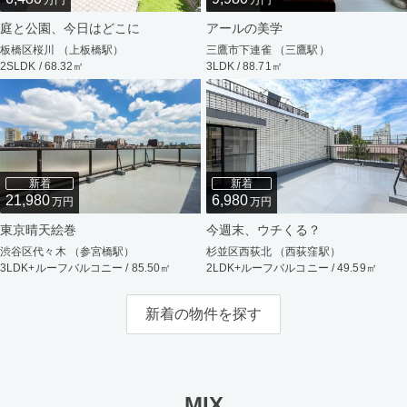
万円
万円
庭と公園、今日はどこに
アールの美学
板橋区桜川 （上板橋駅）
三鷹市下連雀 （三鷹駅）
2SLDK / 68.32㎡
3LDK / 88.71㎡
新着
新着
21,980
6,980
万円
万円
東京晴天絵巻
今週末、ウチくる？
渋谷区代々木 （参宮橋駅）
杉並区西荻北 （西荻窪駅）
3LDK+ルーフバルコニー / 85.50㎡
2LDK+ルーフバルコニー / 49.59㎡
新着の物件を探す
MIX