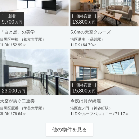
新着
価格変更
9,700
13,800
万円
万円
「白と黒」の美学
5.6mの天空クルーズ
目黒区中根 （都立大学駅）
港区港南 （品川駅）
1LDK / 52.99㎡
1LDK / 64.79㎡
価格変更
23,000
15,800
万円
万円
天空が紡ぐ二重奏
今夜は月が綺麗
目黒区鷹番 （学芸大学駅）
港区虎ノ門 （神谷町駅）
3LDK / 78.64㎡
1LDK+ルーフバルコニー / 71.17㎡
他の物件を見る