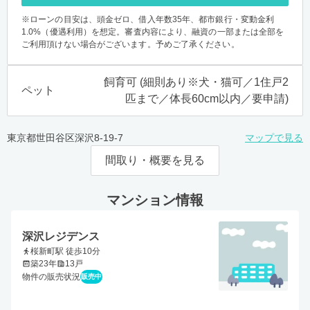
※ローンの目安は、頭金ゼロ、借入年数35年、都市銀行・変動金利
1.0%（優遇利用）を想定。審査内容により、融資の一部または全部を
ご利用頂けない場合がございます。予めご了承ください。
飼育可 (細則あり※犬・猫可／1住戸2
ペット
匹まで／体長60cm以内／要申請)
東京都世田谷区深沢8-19-7
マップで見る
間取り・概要を見る
マンション情報
深沢レジデンス
桜新町駅 徒歩10分
築23年
13戸
物件の販売状況
販売中