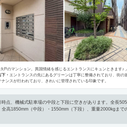
数19戸のマンション。異国情緒を感じるエントランスにキュンときます♪ 
右下・
エントランスの先にあるグリーンは丁寧に整備されており、街の
テナンスが行われており、きれいに管理されている印象です。
6月時点、機械式駐車場の中段と下段に空きがあります。全長505
m、全高1850mm（中段）・1550mm（下段）、重量2000kg