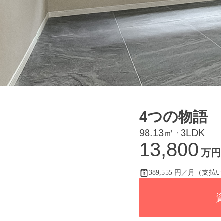
4つの物語
98.13㎡
3LDK
・
13,800
万円
389,555 円／月（支