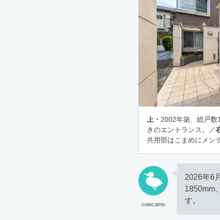
上・
2002年築、総戸
きのエントランス。／
共用部はこまめにメン
2026年
1850m
す。
cowcamo