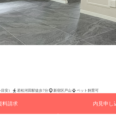
払い目安）
若松河田駅徒歩7分
新宿区戸山
ペット飼育可
資料請求
内見申し