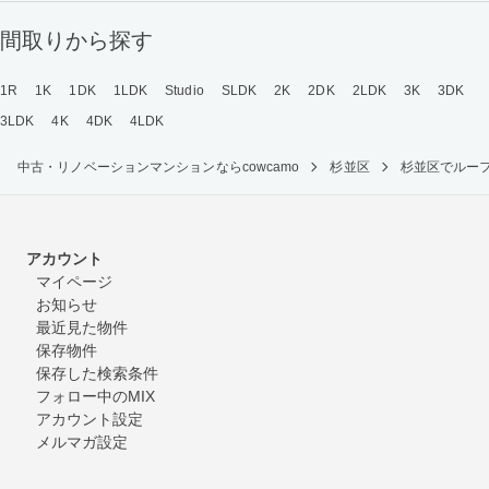
間取りから探す
1R
1K
1DK
1LDK
Studio
SLDK
2K
2DK
2LDK
3K
3DK
3LDK
4K
4DK
4LDK
中古・リノベーションマンションならcowcamo
杉並区
杉並区でルー
アカウント
マイページ
お知らせ
最近見た物件
保存物件
保存した検索条件
フォロー中のMIX
アカウント設定
メルマガ設定