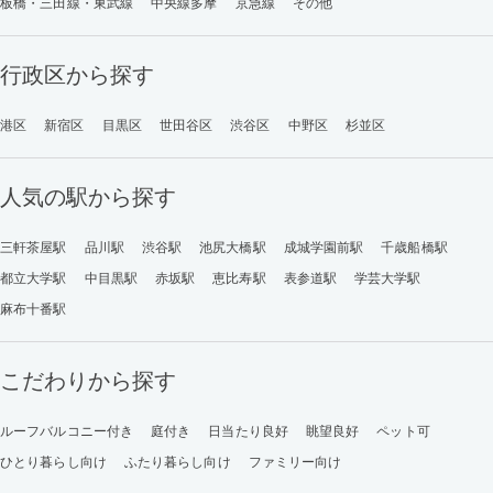
板橋・三田線・東武線
中央線多摩
京急線
その他
行政区から探す
港区
新宿区
目黒区
世田谷区
渋谷区
中野区
杉並区
人気の駅から探す
三軒茶屋駅
品川駅
渋谷駅
池尻大橋駅
成城学園前駅
千歳船橋駅
都立大学駅
中目黒駅
赤坂駅
恵比寿駅
表参道駅
学芸大学駅
麻布十番駅
こだわりから探す
ルーフバルコニー付き
庭付き
日当たり良好
眺望良好
ペット可
ひとり暮らし向け
ふたり暮らし向け
ファミリー向け