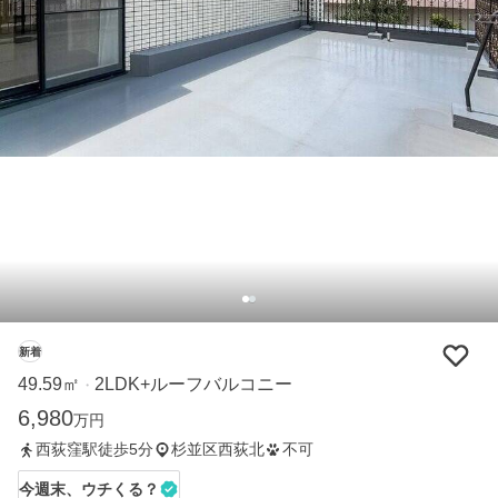
新着
49.59㎡
2LDK+ルーフバルコニー
・
6,980
万円
西荻窪駅徒歩5分
杉並区西荻北
不可
今週末、ウチくる？