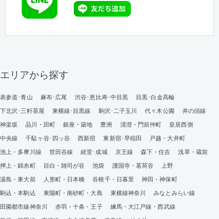
エリアから探す
表参道･青山
麻布･広尾
渋谷･恵比寿･中目黒
目黒･白金高輪
下北沢･三軒茶屋
東横線･目黒線
駒沢･二子玉川
代々木公園
井の頭線
神楽坂
品川・田町
銀座・築地
豊洲
清澄・門前仲町
皇居西側
中央線
千駄ヶ谷･四ッ谷
西新宿
東新宿･早稲田
戸越・大井町
池上・多摩川線
世田谷線
経堂･成城
京王線
森下・住吉
浅草・蔵前
押上・錦糸町
目白・雑司が谷
池袋
護国寺・茗荷谷
上野
湯島・東大前
人形町・日本橋
谷根千・日暮里
神田・神保町
駒込・本駒込
東陽町・南砂町・大島
東横線神奈川
みなとみらい線
田園都市線神奈川
赤羽・十条・王子
練馬・大江戸線・西武線