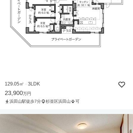
129.05㎡
3LDK
・
23,900
万円
浜田山駅徒歩7分
杉並区浜田山
可