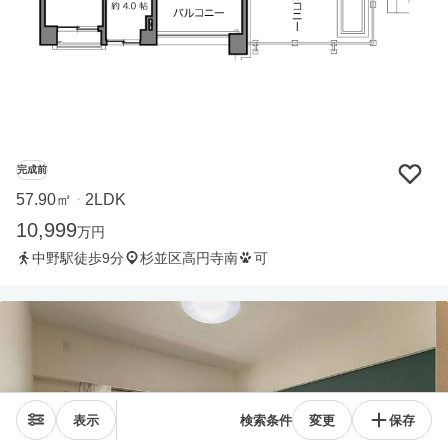
完成前
57.90㎡
2LDK
・
10,999
万円
中野駅徒歩9分
杉並区高円寺南
可
表示
検索条件
変更
保存