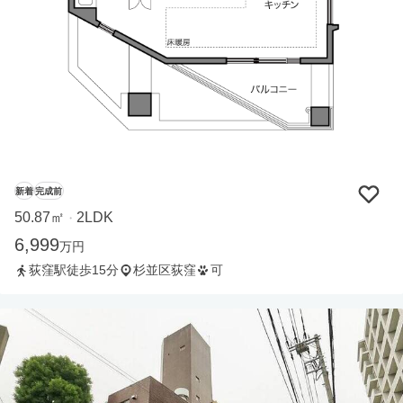
新着
完成前
50.87㎡
2LDK
・
6,999
万円
荻窪駅徒歩15分
杉並区荻窪
可