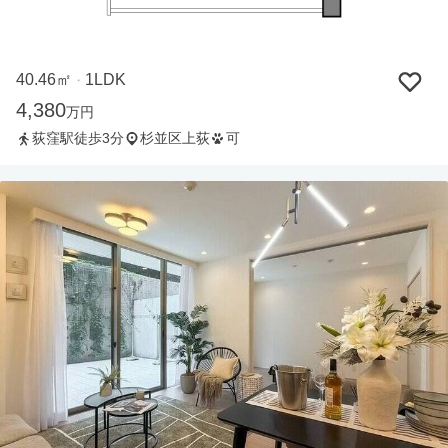
40.46㎡
1LDK
・
4,380
万円
荻窪駅徒歩3分
杉並区上荻
可