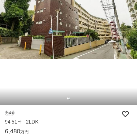
完成前
94.51㎡
2LDK
・
6,480
万円