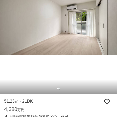
51.23㎡
2LDK
・
4,380
万円
上井草駅徒歩17分
杉並区今川
可