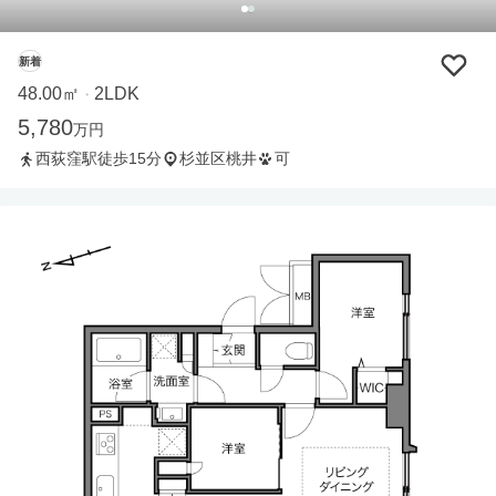
新着
48.00㎡
2LDK
・
5,780
万円
西荻窪駅徒歩15分
杉並区桃井
可