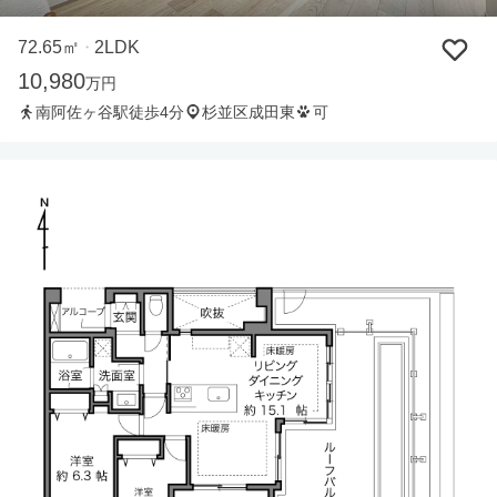
72.65㎡
2LDK
・
10,980
万円
南阿佐ヶ谷駅徒歩4分
杉並区成田東
可