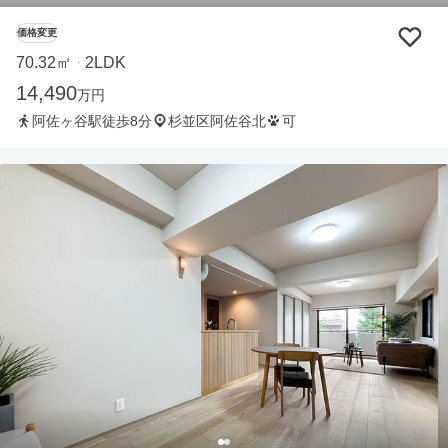
価格変更
70.32㎡
2LDK
・
14,490
万円
阿佐ヶ谷駅徒歩8分
杉並区阿佐谷北
可