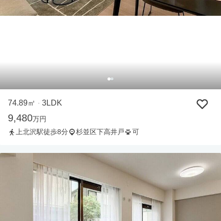
74.89㎡
3LDK
・
9,480
万円
上北沢駅徒歩8分
杉並区下高井戸
可