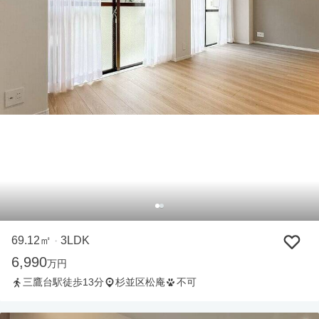
69.12㎡
3LDK
・
6,990
万円
三鷹台駅徒歩13分
杉並区松庵
不可