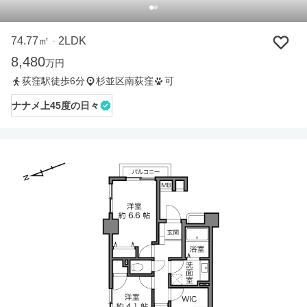
74.77㎡
2LDK
・
8,480
万円
荻窪駅徒歩6分
杉並区南荻窪
可
ナナメ上45度の日々