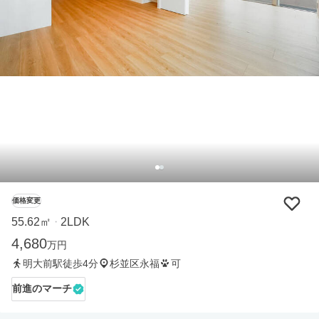
価格変更
55.62㎡
2LDK
・
4,680
万円
明大前駅徒歩4分
杉並区永福
可
前進のマーチ