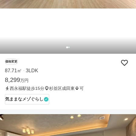
価格変更
87.71㎡
3LDK
・
8,299
万円
西永福駅徒歩15分
杉並区成田東
可
気ままなメゾぐらし