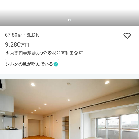
67.60㎡
3LDK
・
9,280
万円
東高円寺駅徒歩9分
杉並区和田
可
シルクの風が呼んでいる