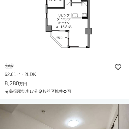
完成前
62.61㎡
2LDK
・
8,280
万円
荻窪駅徒歩17分
杉並区桃井
可