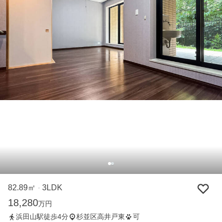
82.89㎡
3LDK
・
18,280
万円
浜田山駅徒歩4分
杉並区高井戸東
可