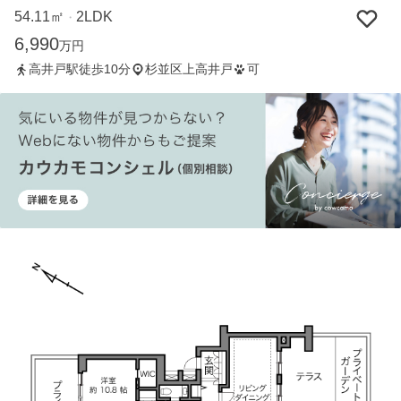
54.11㎡
2LDK
・
6,990
万円
高井戸駅徒歩10分
杉並区上高井戸
可