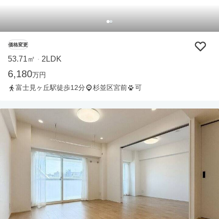
価格変更
53.71㎡
2LDK
・
6,180
万円
富士見ヶ丘駅徒歩12分
杉並区宮前
可