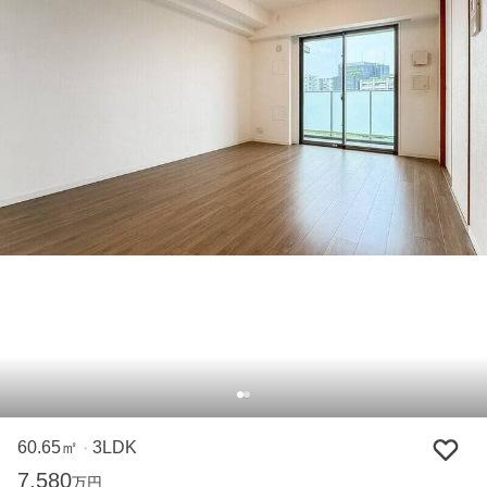
60.65㎡
3LDK
・
7,580
万円