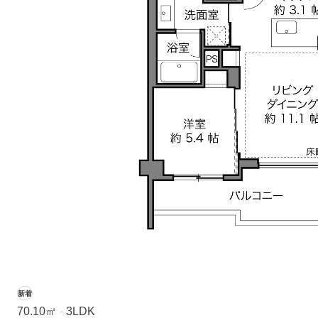
新着
70.10㎡
3LDK
・