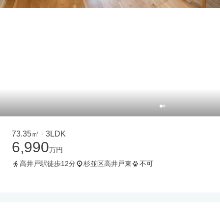
73.35㎡
3LDK
・
6,990
万円
高井戸駅徒歩12分
杉並区高井戸東
不可