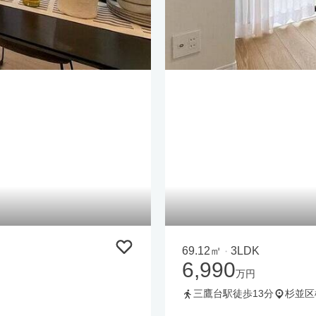
69.12㎡
3LDK
・
6,990
万円
三鷹台駅徒歩13分
杉並区