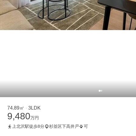
74.89㎡
3LDK
・
9,480
万円
上北沢駅徒歩8分
杉並区下高井戸
可