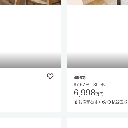
価格変更
87.67㎡
3LDK
・
6,998
万円
荻窪駅徒歩10分
杉並区成