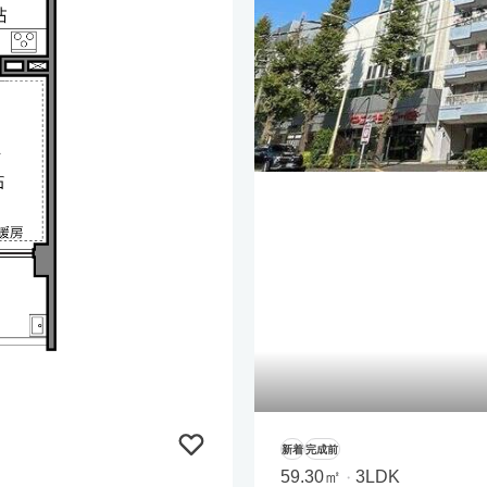
新着
完成前
59.30㎡
3LDK
・