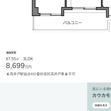
価格変更
67.55㎡
3LDK
・
8,699
万円
高井戸駅徒歩4分
杉並区高井戸東
不可