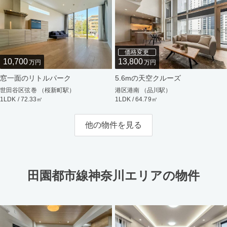
価格変更
10,700
13,800
万円
万円
窓一面のリトルパーク
5.6mの天空クルーズ
世田谷区弦巻 （桜新町駅）
港区港南 （品川駅）
1LDK / 72.33㎡
1LDK / 64.79㎡
他の物件を見る
田園都市線神奈川エリアの物件