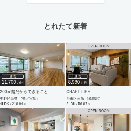
とれたて新着
OPEN ROOM
新着
新着
11,700
8,980
万円
万円
200㎡超だからできること
CRAFT LIFE
中野区白鷺 （鷺ノ宮駅）
台東区三筋 （蔵前駅）
4LDK / 218.94㎡
2LDK / 56.87㎡
OPEN ROOM