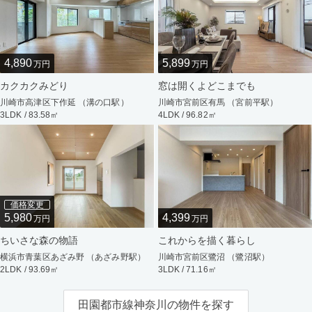
4,890
5,899
万円
万円
カクカクみどり
窓は開くよどこまでも
川崎市高津区下作延 （溝の口駅）
川崎市宮前区有馬 （宮前平駅）
3LDK / 83.58㎡
4LDK / 96.82㎡
価格変更
5,980
4,399
万円
万円
ちいさな森の物語
これからを描く暮らし
横浜市青葉区あざみ野 （あざみ野駅）
川崎市宮前区鷺沼 （鷺沼駅）
2LDK / 93.69㎡
3LDK / 71.16㎡
田園都市線神奈川の物件を探す