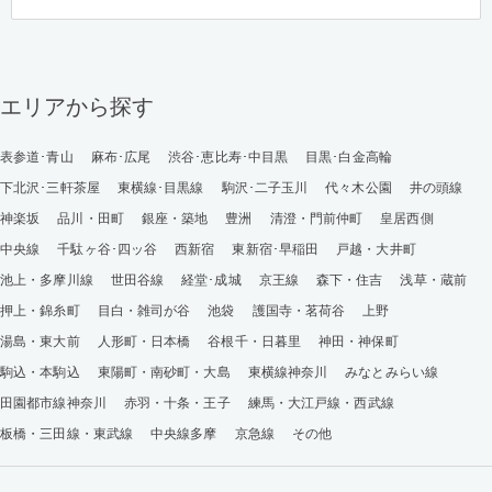
エリアから探す
表参道･青山
麻布･広尾
渋谷･恵比寿･中目黒
目黒･白金高輪
下北沢･三軒茶屋
東横線･目黒線
駒沢･二子玉川
代々木公園
井の頭線
神楽坂
品川・田町
銀座・築地
豊洲
清澄・門前仲町
皇居西側
中央線
千駄ヶ谷･四ッ谷
西新宿
東新宿･早稲田
戸越・大井町
池上・多摩川線
世田谷線
経堂･成城
京王線
森下・住吉
浅草・蔵前
押上・錦糸町
目白・雑司が谷
池袋
護国寺・茗荷谷
上野
湯島・東大前
人形町・日本橋
谷根千・日暮里
神田・神保町
駒込・本駒込
東陽町・南砂町・大島
東横線神奈川
みなとみらい線
田園都市線神奈川
赤羽・十条・王子
練馬・大江戸線・西武線
板橋・三田線・東武線
中央線多摩
京急線
その他