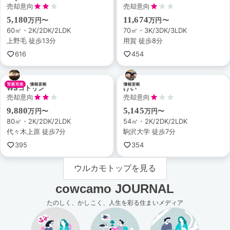
売却意向
売却意向
5,180
11,674
万円〜
万円〜
60㎡・2K/2DK/2LDK
70㎡・3K/3DK/3LDK
上野毛 徒歩13分
用賀 徒歩8分
616
454
WSコトリン
けい
売却意向
売却意向
9,880
5,145
万円〜
万円〜
80㎡・2K/2DK/2LDK
54㎡・2K/2DK/2LDK
代々木上原 徒歩7分
駒沢大学 徒歩7分
395
354
ウルカモトップを見る
cowcamo JOURNAL
たのしく、かしこく、人生を彩る住まいメディア