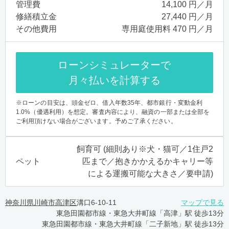
管理費
14,100 円／月
修繕積立金
27,440 円／月
その他費用
専用庭使用料 470 円／月
ローンシミュレーターで
月々払いを計算する
※ローンの目安は、頭金ゼロ、借入年数35年、都市銀行・変動金利
1.0%（優遇利用）を想定。審査内容により、融資の一部または全部を
ご利用頂けない場合がございます。予めご了承ください。
飼育可 (細則あり※犬・猫可／1住戸2
ペット
匹まで／抱きかかえるかキャリー等
による運搬可能な大きさ／要申請)
神奈川県川崎市高津区
溝口6-10-11
マップで見る
東急田園都市線・東急大井町線「高津」駅 徒歩13分
東急田園都市線・東急大井町線「二子新地」駅 徒歩13分