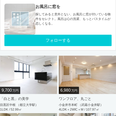
お風呂に窓を
探してみると意外とない、お風呂に窓が付いている物
件をセレクト。風呂は心の洗濯、もっとバスタイムが
恋しくなる。
フォローする
9,700
6,980
万円
万円
「白と黒」の美学
ワンフロア、丸ごと
目黒区中根 （都立大学駅）
小金井市本町 （武蔵小金井駅）
1LDK / 52.99㎡
4LDK＋2WIC＋M / 107.97㎡