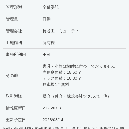
管理形態
全部委託
管理員
日勤
管理会社
長谷工コミュニティ
土地権利
所有権
事務所利用
不可
家具・小物は物件に付帯しておりません
専用庭面積：15.60㎡
その他
テラス面積：10.80㎡
駐車場1台無料
取引態様
媒介（仲介・
株式会社ツクルバ、他
）
情報更新日
2026/07/31
更新予定日
2026/08/14
物件の設備状態や改修状況の詳細は、必ずご契約前に現場又は付帯