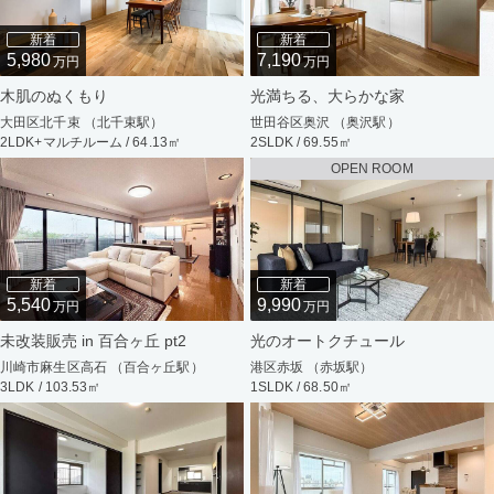
新着
新着
5,980
7,190
万円
万円
木肌のぬくもり
光満ちる、大らかな家
大田区北千束 （北千束駅）
世田谷区奥沢 （奥沢駅）
2LDK+マルチルーム / 64.13㎡
2SLDK / 69.55㎡
OPEN ROOM
新着
新着
5,540
9,990
万円
万円
未改装販売 in 百合ヶ丘 pt2
光のオートクチュール
川崎市麻生区高石 （百合ヶ丘駅）
港区赤坂 （赤坂駅）
3LDK / 103.53㎡
1SLDK / 68.50㎡