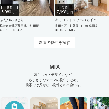
新着
新着
5,980
7,998
万円
万円
ふたつのゆとり
キャロットタワーのそばで
横浜市青葉区荏田北 （江田駅）
世田谷区三軒茶屋 （三軒茶屋駅）
4LDK / 100.64㎡
3LDK / 76.60㎡
新着の物件を探す
MIX
暮らし方・デザインなど、
さまざまなテーマの物件まとめ。
検索では探せない物件との出会いを。