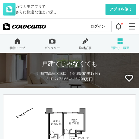
カウカモアプリで
アプリを使う
さらに快適な住まい探し
ログイン
物件トップ
ギャラリー
取材記事
間取り・概要
戸建てじゃなくても
川崎市高津区溝口 （高津駅徒歩13分）
3LDK / 72.66㎡ / 5,298万円