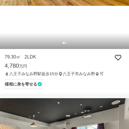
79.30㎡
2LDK
・
4,780
万円
八王子みなみ野駅徒歩15分
八王子市みなみ野
可
様相に身を寄せる