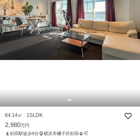
64.14㎡
1SLDK
・
2,980
万円
杉田駅徒歩9分
横浜市磯子区杉田
可