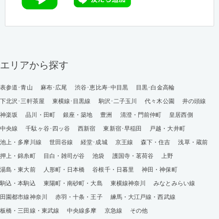
エリアから探す
表参道･青山
麻布･広尾
渋谷･恵比寿･中目黒
目黒･白金高輪
下北沢･三軒茶屋
東横線･目黒線
駒沢･二子玉川
代々木公園
井の頭線
神楽坂
品川・田町
銀座・築地
豊洲
清澄・門前仲町
皇居西側
中央線
千駄ヶ谷･四ッ谷
西新宿
東新宿･早稲田
戸越・大井町
池上・多摩川線
世田谷線
経堂･成城
京王線
森下・住吉
浅草・蔵前
押上・錦糸町
目白・雑司が谷
池袋
護国寺・茗荷谷
上野
湯島・東大前
人形町・日本橋
谷根千・日暮里
神田・神保町
駒込・本駒込
東陽町・南砂町・大島
東横線神奈川
みなとみらい線
田園都市線神奈川
赤羽・十条・王子
練馬・大江戸線・西武線
板橋・三田線・東武線
中央線多摩
京急線
その他