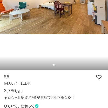
新着
64.80㎡
1LDK
・
3,780
万円
百合ヶ丘駅徒歩7分
川崎市麻生区高石
可
ひらいて、仕切って