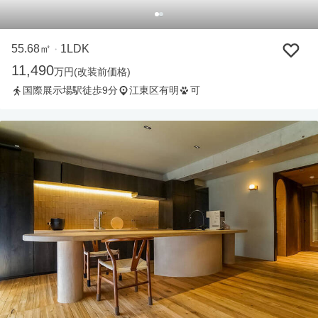
55.68㎡
1LDK
・
11,490
万円
(改装前価格)
国際展示場駅徒歩9分
江東区有明
可