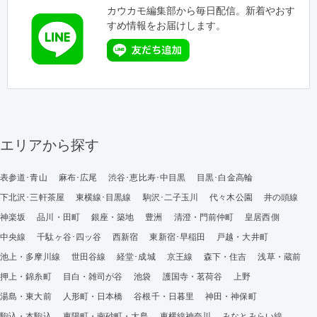
カウカモ編集部から毎日配信。新着やおす
すめ情報をお届けします。
エリアから探す
表参道･青山
麻布･広尾
渋谷･恵比寿･中目黒
目黒･白金高輪
下北沢･三軒茶屋
東横線･目黒線
駒沢･二子玉川
代々木公園
井の頭線
神楽坂
品川・田町
銀座・築地
豊洲
清澄・門前仲町
皇居西側
中央線
千駄ヶ谷･四ッ谷
西新宿
東新宿･早稲田
戸越・大井町
池上・多摩川線
世田谷線
経堂･成城
京王線
森下・住吉
浅草・蔵前
押上・錦糸町
目白・雑司が谷
池袋
護国寺・茗荷谷
上野
湯島・東大前
人形町・日本橋
谷根千・日暮里
神田・神保町
駒込・本駒込
東陽町・南砂町・大島
東横線神奈川
みなとみらい線