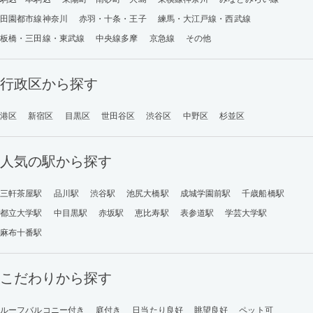
田園都市線神奈川
赤羽・十条・王子
練馬・大江戸線・西武線
板橋・三田線・東武線
中央線多摩
京急線
その他
行政区から探す
港区
新宿区
目黒区
世田谷区
渋谷区
中野区
杉並区
人気の駅から探す
三軒茶屋駅
品川駅
渋谷駅
池尻大橋駅
成城学園前駅
千歳船橋駅
都立大学駅
中目黒駅
赤坂駅
恵比寿駅
表参道駅
学芸大学駅
麻布十番駅
こだわりから探す
ルーフバルコニー付き
庭付き
日当たり良好
眺望良好
ペット可