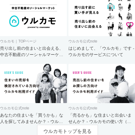
ウルカモ｜TOPページ
ウルカモ公式note
売り出し前の住まいと出会える、
はじめまして、「ウルカモ」です -
中古不動産のソーシャルマーケッ
ウルカモのサービスについて
ト
ウルカモ公式note
ウルカモ公式note
あなたの住まいを「買うかも」な
「売るかも」な住まいと出会いま
人を探してみませんか？ - ウルカ
せんか？ - ウルカモの使い方（買
モの使い方（売主さま向け）
主さま向け）
ウルカモトップを見る