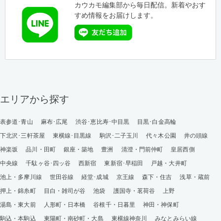
カウカモ編集部から毎日配信。新着やおす
すめ情報をお届けします。
エリアから探す
表参道･青山
麻布･広尾
渋谷･恵比寿･中目黒
目黒･白金高輪
下北沢･三軒茶屋
東横線･目黒線
駒沢･二子玉川
代々木公園
井の頭線
神楽坂
品川・田町
銀座・築地
豊洲
清澄・門前仲町
皇居西側
中央線
千駄ヶ谷･四ッ谷
西新宿
東新宿･早稲田
戸越・大井町
池上・多摩川線
世田谷線
経堂･成城
京王線
森下・住吉
浅草・蔵前
押上・錦糸町
目白・雑司が谷
池袋
護国寺・茗荷谷
上野
湯島・東大前
人形町・日本橋
谷根千・日暮里
神田・神保町
駒込・本駒込
東陽町・南砂町・大島
東横線神奈川
みなとみらい線