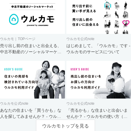
ウルカモ｜TOPページ
ウルカモ公式note
売り出し前の住まいと出会える、
はじめまして、「ウルカモ」です -
中古不動産のソーシャルマーケッ
ウルカモのサービスについて
ト
ウルカモ公式note
ウルカモ公式note
あなたの住まいを「買うかも」な
「売るかも」な住まいと出会いま
人を探してみませんか？ - ウルカ
せんか？ - ウルカモの使い方（買
モの使い方（売主さま向け）
主さま向け）
ウルカモトップを見る