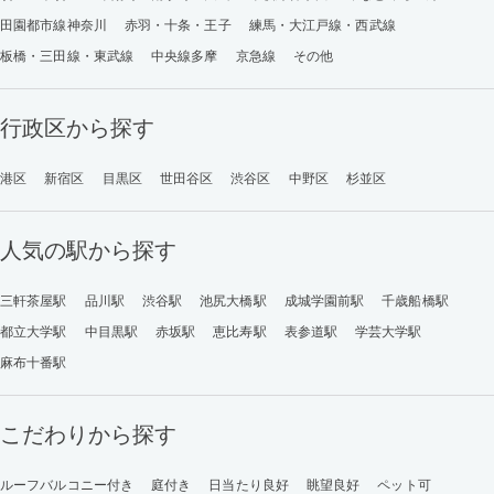
田園都市線神奈川
赤羽・十条・王子
練馬・大江戸線・西武線
板橋・三田線・東武線
中央線多摩
京急線
その他
行政区から探す
港区
新宿区
目黒区
世田谷区
渋谷区
中野区
杉並区
人気の駅から探す
三軒茶屋駅
品川駅
渋谷駅
池尻大橋駅
成城学園前駅
千歳船橋駅
都立大学駅
中目黒駅
赤坂駅
恵比寿駅
表参道駅
学芸大学駅
麻布十番駅
こだわりから探す
ルーフバルコニー付き
庭付き
日当たり良好
眺望良好
ペット可