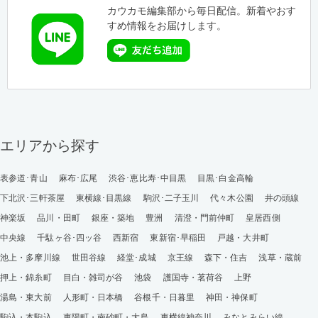
カウカモ編集部から毎日配信。新着やおす
すめ情報をお届けします。
エリアから探す
表参道･青山
麻布･広尾
渋谷･恵比寿･中目黒
目黒･白金高輪
下北沢･三軒茶屋
東横線･目黒線
駒沢･二子玉川
代々木公園
井の頭線
神楽坂
品川・田町
銀座・築地
豊洲
清澄・門前仲町
皇居西側
中央線
千駄ヶ谷･四ッ谷
西新宿
東新宿･早稲田
戸越・大井町
池上・多摩川線
世田谷線
経堂･成城
京王線
森下・住吉
浅草・蔵前
押上・錦糸町
目白・雑司が谷
池袋
護国寺・茗荷谷
上野
湯島・東大前
人形町・日本橋
谷根千・日暮里
神田・神保町
駒込・本駒込
東陽町・南砂町・大島
東横線神奈川
みなとみらい線