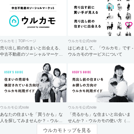
ウルカモ｜TOPページ
ウルカモ公式note
売り出し前の住まいと出会える、
はじめまして、「ウルカモ」です -
中古不動産のソーシャルマーケッ
ウルカモのサービスについて
ト
ウルカモ公式note
ウルカモ公式note
あなたの住まいを「買うかも」な
「売るかも」な住まいと出会いま
人を探してみませんか？ - ウルカ
せんか？ - ウルカモの使い方（買
モの使い方（売主さま向け）
主さま向け）
ウルカモトップを見る