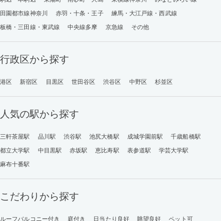
田園都市線神奈川
赤羽・十条・王子
練馬・大江戸線・西武線
板橋・三田線・東武線
中央線多摩
京急線
その他
行政区から探す
港区
新宿区
目黒区
世田谷区
渋谷区
中野区
杉並区
人気の駅から探す
三軒茶屋駅
品川駅
渋谷駅
池尻大橋駅
成城学園前駅
千歳船橋駅
都立大学駅
中目黒駅
赤坂駅
恵比寿駅
表参道駅
学芸大学駅
麻布十番駅
こだわりから探す
ルーフバルコニー付き
庭付き
日当たり良好
眺望良好
ペット可