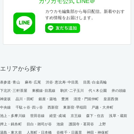
カウカモ公式 LINE＠
カウカモ編集部から毎日配信。新着やおす
すめ情報をお届けします。
エリアから探す
表参道･青山
麻布･広尾
渋谷･恵比寿･中目黒
目黒･白金高輪
下北沢･三軒茶屋
東横線･目黒線
駒沢･二子玉川
代々木公園
井の頭線
神楽坂
品川・田町
銀座・築地
豊洲
清澄・門前仲町
皇居西側
中央線
千駄ヶ谷･四ッ谷
西新宿
東新宿･早稲田
戸越・大井町
池上・多摩川線
世田谷線
経堂･成城
京王線
森下・住吉
浅草・蔵前
押上・錦糸町
目白・雑司が谷
池袋
護国寺・茗荷谷
上野
湯島・東大前
人形町・日本橋
谷根千・日暮里
神田・神保町