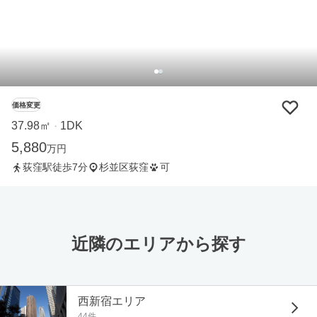
価格変更
37.98㎡
1DK
・
5,880
万円
荻窪駅徒歩7分
杉並区荻窪
可
近隣のエリアから探す
西新宿エリア
44件