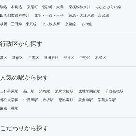
駒込・本駒込
東陽町・南砂町・大島
東横線神奈川
みなとみらい線
田園都市線神奈川
赤羽・十条・王子
練馬・大江戸線・西武線
板橋・三田線・東武線
中央線多摩
京急線
その他
行政区から探す
港区
新宿区
目黒区
世田谷区
渋谷区
中野区
杉並区
人気の駅から探す
三軒茶屋駅
品川駅
渋谷駅
池尻大橋駅
成城学園前駅
千歳船橋駅
都立大学駅
中目黒駅
赤坂駅
恵比寿駅
表参道駅
学芸大学駅
麻布十番駅
こだわりから探す