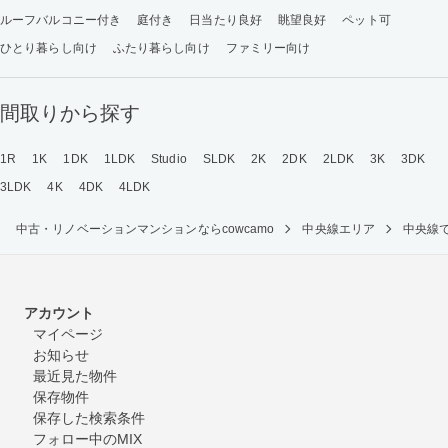
ルーフバルコニー付き
庭付き
日当たり良好
眺望良好
ペット可
ひとり暮らし向け
ふたり暮らし向け
ファミリー向け
間取りから探す
1R
1K
1DK
1LDK
Studio
SLDK
2K
2DK
2LDK
3K
3DK
3LDK
4K
4DK
4LDK
中古・リノベーションマンションならcowcamo
中央線エリア
中央線
アカウント
マイページ
お知らせ
最近見た物件
保存物件
保存した検索条件
フォロー中のMIX