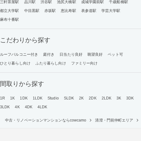
三軒茶屋駅
品川駅
渋谷駅
池尻大橋駅
成城学園前駅
千歳船橋駅
都立大学駅
中目黒駅
赤坂駅
恵比寿駅
表参道駅
学芸大学駅
麻布十番駅
こだわりから探す
ルーフバルコニー付き
庭付き
日当たり良好
眺望良好
ペット可
ひとり暮らし向け
ふたり暮らし向け
ファミリー向け
間取りから探す
1R
1K
1DK
1LDK
Studio
SLDK
2K
2DK
2LDK
3K
3DK
3LDK
4K
4DK
4LDK
中古・リノベーションマンションならcowcamo
清澄・門前仲町エリア