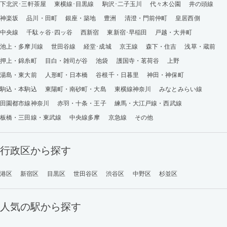
下北沢･三軒茶屋
東横線･目黒線
駒沢･二子玉川
代々木公園
井の頭線
神楽坂
品川・田町
銀座・築地
豊洲
清澄・門前仲町
皇居西側
中央線
千駄ヶ谷･四ッ谷
西新宿
東新宿･早稲田
戸越・大井町
池上・多摩川線
世田谷線
経堂･成城
京王線
森下・住吉
浅草・蔵前
押上・錦糸町
目白・雑司が谷
池袋
護国寺・茗荷谷
上野
湯島・東大前
人形町・日本橋
谷根千・日暮里
神田・神保町
駒込・本駒込
東陽町・南砂町・大島
東横線神奈川
みなとみらい線
田園都市線神奈川
赤羽・十条・王子
練馬・大江戸線・西武線
板橋・三田線・東武線
中央線多摩
京急線
その他
行政区から探す
港区
新宿区
目黒区
世田谷区
渋谷区
中野区
杉並区
人気の駅から探す