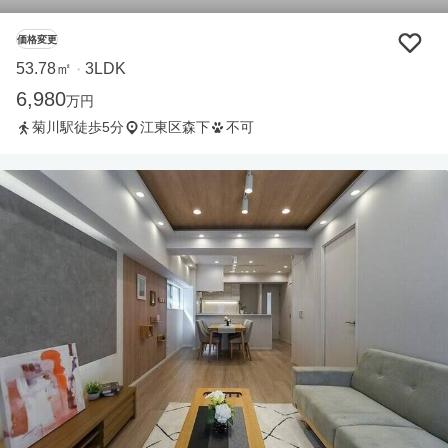
価格変更
53.78㎡
3LDK
・
6,980
万円
菊川駅徒歩5分
江東区森下
不可