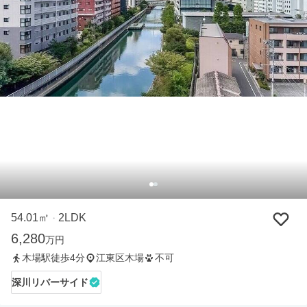
54.01㎡
2LDK
・
6,280
万円
木場駅徒歩4分
江東区木場
不可
深川リバーサイド