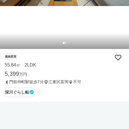
価格変更
55.84㎡
2LDK
・
5,399
万円
門前仲町駅徒歩7分
江東区富岡
不可
深川ぐらし帖