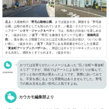
左上・
入場無料の「
野毛山動物公園
」までは徒歩５分。隣接する「野毛坂
公園」は桜の名所としても知られています。／
右上・
２スクリーンのミニ
シアター「
シネマ・ジャック＆ベティ
」では、名画との出会いを楽しめま
す。（徒歩11分）／
左下・
“野毛” を象徴するディープな通り「
都橋商店
街
」。弧を描いた２階建てのビルには立ち飲みのお店が並び、ついつい長
い夜に。（徒歩９分）／
右下・
高架下にある美術書を中心とした古書店
「
黄金町アートブックバザール
」。周辺にはギャラリーやキッチンスタジ
オも点在し、感性をくすぐられます。（徒歩６分）
かつては近寄りがたいイメージもあった “日ノ出町〜黄金町
エリア” ですが、現在ではアートによる街づくりが進んで、
cowcamo
ガラッと街の空気が変わったようです。実際に歩いてみて
も、不安を感じるような雰囲気はありませんでした。野毛
での飲み文化も若い世代に人気ですよね。
カウカモ編集部より