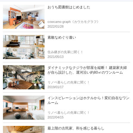
おうち図書館はじめました
cowcamo graph《カウカモグラフ》
2022/01/28
素敵なめぐり逢い
住み継ぎの先輩に聞く！
2021/05/13
ダイナミックなクジラが部屋を縦断！ 建築家夫婦
が自ら設計した、運河沿い約80㎡のワンルーム
リノベ暮らしの先輩に聞く！
2019/01/17
インスピレーションはホテルから！変幻自在なワン
ルーム
リノベ暮らしの先輩に聞く！
2022/04/15
最上階の古民家、和を感じる暮らし