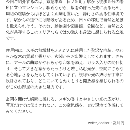
今回ご紹介するのは、京急本線「日ノ出町」駅から徒歩５分の場
所に立つマンション。駅近ながら、坂をのぼった先にあるため、
周辺の喧騒からはほどよく距離を置いた、静けさのある住環境で
す。駅からの道中には階段があるため、日々の移動で自然と足腰
も鍛えられそう。その分、動物園や図書館、公園など、自然と文
化が共存するこのエリアならではの魅力も身近に感じられる立地
です。
住戸内は、スギの無垢材をふんだんに使用した贅沢な内装。やわ
らかな木の質感と香りが、玄関からお出迎えしてくれます。さら
に、アールの曲線がやわらかな印象を添え、ガラス入りの間仕切
り、そして大きな窓からたっぷりと差し込む光が、空間にさらな
る心地よさをもたらしてくれています。視線や光の抜けが丁寧に
設計されており、どこにいてもぬくもりと開放感を感じられるの
がこのお部屋の大きな魅力です。
玄関を開けた瞬間に感じる、スギの香りとやさしい光の広がり。
写真だけでは伝えきれない、この空気感を、ぜひ現地で体感して
みてください。
writer／editor：及川 円