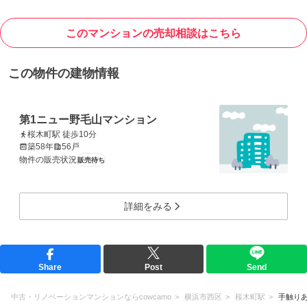
このマンションの売却相談はこちら
この物件の建物情報
第1ニュー野毛山マンション
桜木町駅 徒歩10分
築58年
56戸
物件の販売状況
販売待ち
詳細をみる
Share
Post
Send
中古・リノベーションマンションならcowcamo
横浜市西区
桜木町駅
手触り