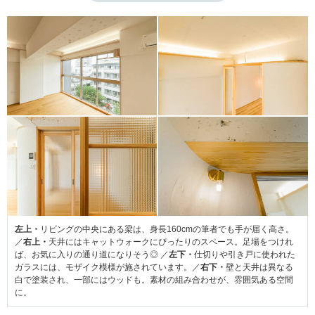
左上・
リビングの中央にある梁は、身長160cmの筆者でも手が届く高さ。
／
右上・
天井にはキャットウォークにぴったりのスペース。足場をつけれ
ば、お気に入りの通り道になりそう◎ ／
左下・
仕切りや引き戸に使われた
ガラスには、モザイク模様が施されています。／
右下・
壁と天井は異なる
白で塗装され、一部にはウッドも。素材の組み合わせが、雰囲気ある空間
に。