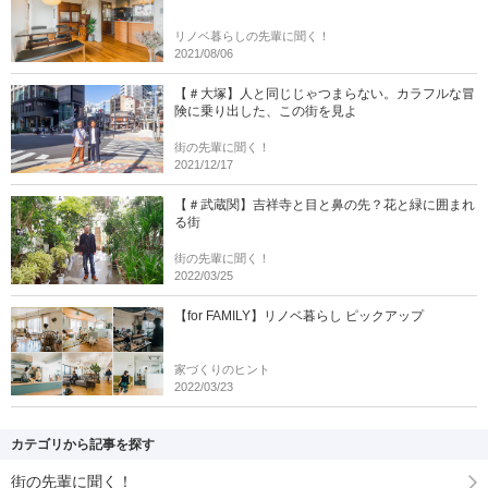
リノベ暮らしの先輩に聞く！
2021/08/06
【＃大塚】人と同じじゃつまらない。カラフルな冒
険に乗り出した、この街を見よ
街の先輩に聞く！
2021/12/17
【＃武蔵関】吉祥寺と目と鼻の先？花と緑に囲まれ
る街
街の先輩に聞く！
2022/03/25
【for FAMILY】リノベ暮らし ピックアップ
家づくりのヒント
2022/03/23
カテゴリから記事を探す
街の先輩に聞く！