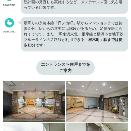
繕計画の見直しも実施するなど、メンテナンス面に気を遣
cowcamo
っている印象です。
最寄りの京急本線「日ノ出町」駅からマンションまでは徒
歩５分。駅からの道中には階段があるため、足腰が鍛えら
cowcamo
れそうです。また、JR京浜東北・根岸線と横浜市営地下鉄
ブルーラインの２路線が利用できる
「桜木町」駅までは徒
歩10分です！
エントランス〜住戸までを

ご案内