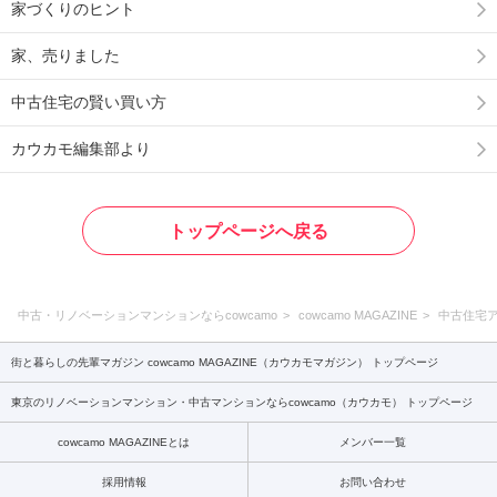
家づくりのヒント
家、売りました
中古住宅の賢い買い方
カウカモ編集部より
トップページへ戻る
中古・リノベーションマンションならcowcamo
cowcamo MAGAZINE
中古住宅
街と暮らしの先輩マガジン cowcamo MAGAZINE（カウカモマガジン） トップページ
東京のリノベーションマンション・中古マンションならcowcamo（カウカモ） トップページ
cowcamo MAGAZINEとは
メンバー一覧
採用情報
お問い合わせ