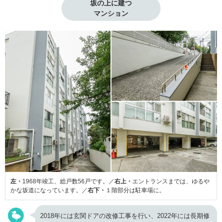
坂の上に建つ

マンション
左・
1968年竣工、総戸数56戸です。／
右上・
エントランスまでは、ゆるや
かな坂道になっています。／
右下・
１階部分は駐車場に。
2018年には玄関ドアの改修工事を行い、2022年には長期修