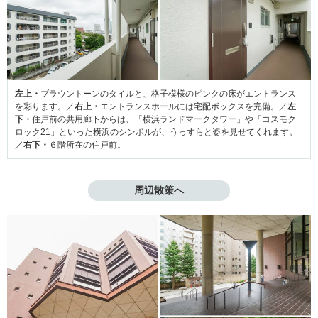
左上・
ブラウントーンのタイルと、格子模様のピンクの床がエントランス
を彩ります。／
右上・
エントランスホールには宅配ボックスを完備。／
左
下・
住戸前の共用廊下からは、「横浜ランドマークタワー」や「コスモク
ロック21」といった横浜のシンボルが、うっすらと姿を見せてくれます。
／
右下・
６階所在の住戸前。
周辺散策へ