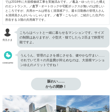
では2018年に大規模修繕工事を実施済みです。／
右上・
ゆったりした構え
のエントランス。／
左下・
オートロックや宅配ボックスが無いのは惜しい
ところですが、共用ホールは明るく清潔感アリ。週６日勤務の管理人さん
＆清掃員さんがいらっしゃいます。／
右下・
こちらが、ご紹介した住戸の
所在する３階の共用廊下です。
こちらはペットと一緒に暮らせるマンションです。サイズ
の制限はありますが、小型犬・猫でしたら２匹まで飼育可
売主さま
能ですよ。
うんうん、管理のよさを感じさせる、健やかな佇まい……
それでいて月々の共益費が抑えめなのは、大規模マンショ
cowcamo
ンゆえのメリットですね！
賑わい……

からの閑静！