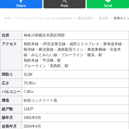
Share
Post
Send
中古・リノベーションマンションならcowcamo
横浜市西区
横浜駅
群青ホイ
住所
神奈川県横浜市西区岡野
アクセス
相鉄本線・JR京浜東北線・成田エクスプレス・東海道本線・
根岸線・横須賀線・湘南新宿ライン・東急東横線・京急本
線・みなとみらい線・ブルーライン「横浜」駅
相鉄本線「平沼橋」駅
ブルーライン「高島町」駅
間取り
3LDK
広さ
70.80㎡
バルコニー
7.80㎡
構造
鉄筋コンクリート造
総戸数
116戸
築年月
1981年9月
改装年月
2024年4月