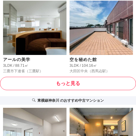
アールの美学
空を秘めた館
3LDK / 88.71㎡
3LDK / 104.16㎡
三鷹市下連雀
（三鷹駅）
大田区中央
（西馬込駅）
もっと見る
東横線神奈川
のおすすめ中古マンション