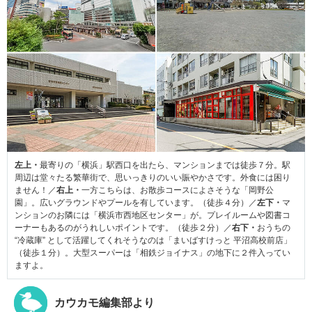
左上・
最寄りの「横浜」駅西口を出たら、マンションまでは徒歩７分。駅
周辺は堂々たる繁華街で、思いっきりのいい賑やかさです。外食には困り
ません！／
右上・
一方こちらは、お散歩コースによさそうな「岡野公
園」。広いグラウンドやプールを有しています。（徒歩４分）／
左下・
マ
ンションのお隣には「横浜市西地区センター」が。プレイルームや図書コ
ーナーもあるのがうれしいポイントです。（徒歩２分）／
右下・
おうちの
“冷蔵庫” として活躍してくれそうなのは「まいばすけっと 平沼高校前店」
（徒歩１分）。大型スーパーは「相鉄ジョイナス」の地下に２件入ってい
ますよ。
カウカモ編集部より