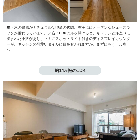
左・
木の質感がナチュラルな印象の玄関。右手にはオープンなシューズラ
ックが備わっています。／
右・
LDKの扉を開けると、キッチンと洋室Ｂに
挟まれた小路があり、正面にスポットライト付きのディスプレイカウンタ
ーが。キッチンの可愛いタイルに目を奪われますが、まずはもう一歩奥
へ……
約14.6帖のLDK