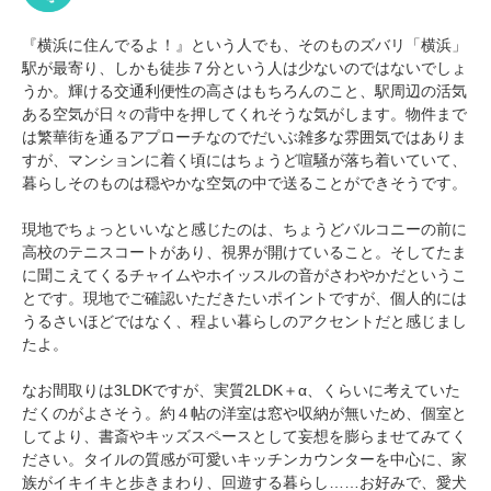
『横浜に住んでるよ！』という人でも、そのものズバリ「横浜」
駅が最寄り、しかも徒歩７分という人は少ないのではないでしょ
うか。輝ける交通利便性の高さはもちろんのこと、駅周辺の活気
ある空気が日々の背中を押してくれそうな気がします。物件まで
は繁華街を通るアプローチなのでだいぶ雑多な雰囲気ではありま
すが、マンションに着く頃にはちょうど喧騒が落ち着いていて、
暮らしそのものは穏やかな空気の中で送ることができそうです。
現地でちょっといいなと感じたのは、ちょうどバルコニーの前に
高校のテニスコートがあり、視界が開けていること。そしてたま
に聞こえてくるチャイムやホイッスルの音がさわやかだというこ
とです。現地でご確認いただきたいポイントですが、個人的には
うるさいほどではなく、程よい暮らしのアクセントだと感じまし
たよ。
なお間取りは3LDKですが、実質2LDK＋α、くらいに考えていた
だくのがよさそう。約４帖の洋室は窓や収納が無いため、個室と
してより、書斎やキッズスペースとして妄想を膨らませてみてく
ださい。タイルの質感が可愛いキッチンカウンターを中心に、家
族がイキイキと歩きまわり、回遊する暮らし……お好みで、愛犬