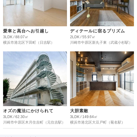
愛車と高台へお引越し
ディテールに宿るプリズム
3LDK / 88.07㎡
2LDK / 55.97㎡
横浜市港北区下田町
（日吉駅）
川崎市中原区新丸子東
（武蔵小杉駅）
オズの魔法にかけられて
大胆素敵
3LDK / 62.30㎡
3LDK / 149.64㎡
川崎市中原区木月住吉町
（元住吉駅）
横浜市港北区大豆戸町
（菊名駅）