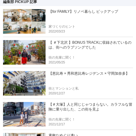
編集部 PICKUP 記事
【for FAMILY】リノベ暮らし ピックアップ
家づくりのヒント
2022/03/23
【 ＃下北沢 】BONUS TRACKに収録されているの
は、街へのラブソングでした
街の先輩に聞く！
2021/05/25
【恵比寿 × 秀和恵比寿レジデンス × 守岡加奈多】
街とマンションと私
2020/12/27
【＃大塚】人と同じじゃつまらない。カラフルな冒
険に乗り出した、この街を見よ
街の先輩に聞く！
2021/12/17
素敵なめぐり逢い