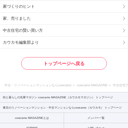
家づくりのヒント
家、売りました
中古住宅の賢い買い方
カウカモ編集部より
トップページへ戻る
中古・リノベーションマンションならcowcamo
cowcamo MAGAZINE
中古住宅
街と暮らしの先輩マガジン cowcamo MAGAZINE（カウカモマガジン） トップページ
東京のリノベーションマンション・中古マンションならcowcamo（カウカモ） トップページ
cowcamo MAGAZINEとは
メンバー一覧