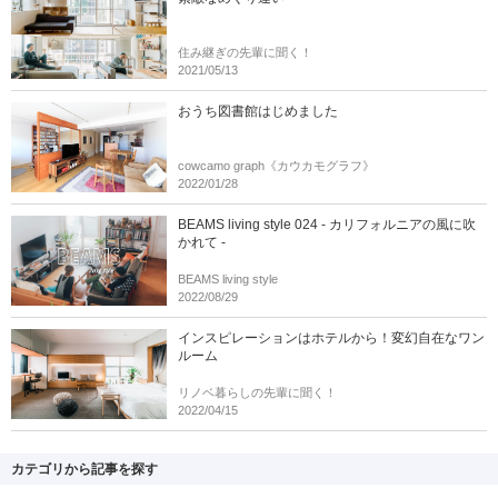
住み継ぎの先輩に聞く！
2021/05/13
おうち図書館はじめました
cowcamo graph《カウカモグラフ》
2022/01/28
BEAMS living style 024 - カリフォルニアの風に吹
かれて -
BEAMS living style
2022/08/29
インスピレーションはホテルから！変幻自在なワン
ルーム
リノベ暮らしの先輩に聞く！
2022/04/15
カテゴリから記事を探す