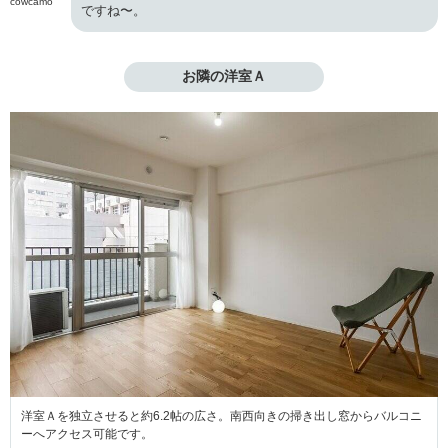
cowcamo
ですね〜。
お隣の洋室Ａ
洋室Ａを独立させると約6.2帖の広さ。南西向きの掃き出し窓からバルコニ
ーへアクセス可能です。