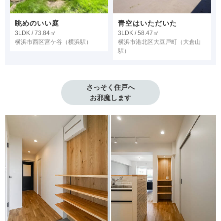
眺めのいい庭
青空はいただいた
3LDK / 73.84㎡
3LDK / 58.47㎡
横浜市西区宮ケ谷
（横浜駅）
横浜市港北区大豆戸町
（大倉山
駅）
さっそく住戸へ

お邪魔します