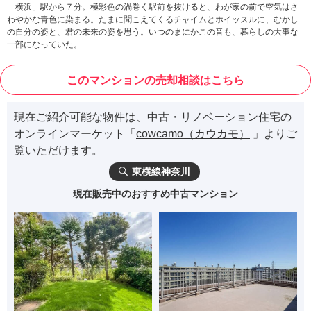
「横浜」駅から７分。極彩色の渦巻く駅前を抜けると、わが家の前で空気はさ
わやかな青色に染まる。たまに聞こえてくるチャイムとホイッスルに、むかし
の自分の姿と、君の未来の姿を思う。いつのまにかこの音も、暮らしの大事な
一部になっていた。
このマンションの売却相談はこちら
現在ご紹介可能な物件は、中古・リノベーション住宅の
オンラインマーケット「
cowcamo（カウカモ）
」よりご
覧いただけます。
東横線神奈川
現在販売中のおすすめ中古マンション