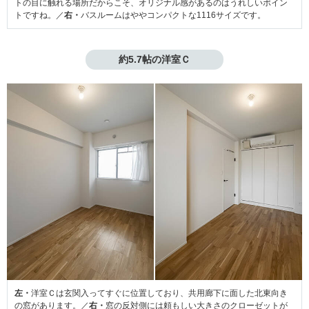
トの目に触れる場所だからこそ、オリジナル感があるのはうれしいポイン
トですね。／
右・
バスルームはややコンパクトな1116サイズです。
約5.7帖の洋室Ｃ
左・
洋室Ｃは玄関入ってすぐに位置しており、共用廊下に面した北東向き
の窓があります。／
右・
窓の反対側には頼もしい大きさのクローゼットが