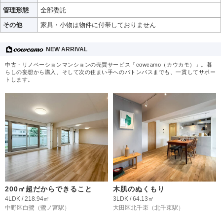
管理形態
全部委託
その他
家具・小物は物件に付帯しておりません
NEW ARRIVAL
中古・リノベーションマンションの売買サービス「cowcamo（カウカモ）」。暮
らしの妄想から購入、そして次の住まい手へのバトンパスまでも、一貫してサポー
トします。
200㎡超だからできること
木肌のぬくもり
4LDK / 218.94㎡
3LDK / 64.13㎡
中野区白鷺
（鷺ノ宮駅）
大田区北千束
（北千束駅）